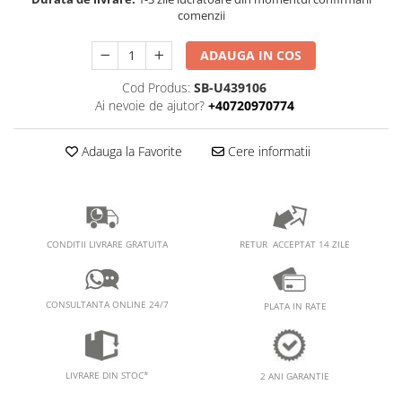
PEDALIERE
RECUPERARE SI INGRIJIRE
comenzii
SEPCI /CACIULI / BANDANE
ADAUGA IN COS
BANDANE
CACIULI
Cod Produs:
SB-U439106
Ai nevoie de ajutor?
+40720970774
MASTI/CAGULE
SEPCI
Adauga la Favorite
Cere informatii
RETUR ACCEPTAT 14 ZILE
CONDITII LIVRARE GRATUITA
CONSULTANTA ONLINE 24/7
PLATA IN RATE
LIVRARE DIN STOC*
2 ANI GARANTIE