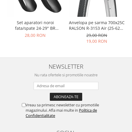
Set aparatori noroi
Anvelopa pe sarma 700x25C
fata/spate 24-29" BR
RALSON R-3153 Air (25-622),
Components, plastic, negre
negru
28,00 RON
29,00 RON
19,00 RON
NEWSLETTER
Nu rata ofertele si promotiile noastre
Vreau sa primesc newsletter cu promotiile
magazinului. Afla mai multe in
Politica de
Confidentialitate