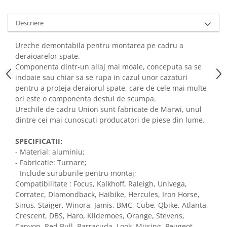
Descriere
Ureche demontabila pentru montarea pe cadru a
deraioarelor spate.
Componenta dintr-un aliaj mai moale, conceputa sa se
indoaie sau chiar sa se rupa in cazul unor cazaturi
pentru a proteja deraiorul spate, care de cele mai multe
ori este o componenta destul de scumpa.
Urechile de cadru Union sunt fabricate de Marwi, unul
dintre cei mai cunoscuti producatori de piese din lume.
SPECIFICATII:
- Material: aluminiu;
- Fabricatie: Turnare;
- Include suruburile pentru montaj;
Compatibilitate : Focus, Kalkhoff, Raleigh, Univega,
Corratec, Diamondback, Haibike, Hercules, Iron Horse,
Sinus, Staiger, Winora, Jamis, BMC, Cube, Qbike, Atlanta,
Crescent, DBS, Haro, Kildemoes, Orange, Stevens,
Canyon, Red Bull, Barracuda, Look, Müsing, Peugeot