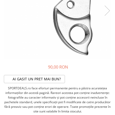
ACCESORII FITNESS
SCULE DEPANARE
18" (varsta 5-7 ani)
HANORACE
SONERII
PROSOAPE FITNESS/YOGA
16" (varsta 4-6 ani)
INCALTAMINTE
ALTE ACCESORII
BANDAJE/PROTECTII/RECUPERARE
14" (varsta 3-5 ani)
HUSE PANTOFI
SUPORTI/STANDURI
FLEXORI
12" (varsta 2-4 ani)
PANTOFI CASUAL
SCAUNE COPII
SALTELE/COVOARE/PAVAJE
BALANCE BIKE (varsta 2-3 ani)
PANTOFI CICLISM
COMPONENTE
SPORT FIT
MANUSI
MASAJ
ANVELOPE SI CAMERE
OCHELARI
CADRE SI PIESE
LENTILE
DIRECTIE
OCHELARI CASUAL
FRANE
90,00 RON
OCHELARI CICLISM
FURCI SI AMORTIZOARE
PROTECTII/ARMURI
PEDALE SI ACCESORII
AI GASIT UN PRET MAI BUN?
PIESE E-BIKE
ARMURI
SPORTDEALS.ro face eforturi permanente pentru a păstra acurateţea
ROTI SI PIESE
PROTECTII COATE
informaţiilor din acestă pagină. Rareori acestea pot conţine inadvertenţe:
RULMENTI
PROTECTII GENUNCHI
fotografiile au caracter informativ şi pot conţine accesorii neincluse în
SEI SI COMPONENTE
pachetele standard, unele specificaţii pot fi modificate de catre producător
ALTE PROTECTII
fără preaviz sau pot conţine erori de operare. Toate promoţiile prezente în
TRANSMISIE
PANTALONI PROTECTIE
site sunt valabile în limita stocului.