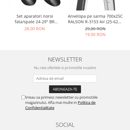
Set aparatori noroi
Anvelopa pe sarma 700x25C
fata/spate 24-29" BR
RALSON R-3153 Air (25-622),
Components, plastic, negre
negru
28,00 RON
29,00 RON
19,00 RON
NEWSLETTER
Nu rata ofertele si promotiile noastre
Vreau sa primesc newsletter cu promotiile
magazinului. Afla mai multe in
Politica de
Confidentialitate
SOCIAL