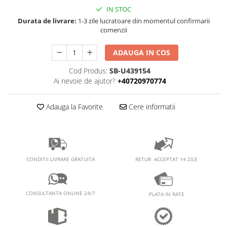
PEDALIERE
RECUPERARE SI INGRIJIRE
IN STOC
SEPCI /CACIULI / BANDANE
Durata de livrare:
1-3 zile lucratoare din momentul confirmarii
comenzii
BANDANE
CACIULI
ADAUGA IN COS
MASTI/CAGULE
Cod Produs:
SB-U439154
SEPCI
Ai nevoie de ajutor?
+40720970774
Adauga la Favorite
Cere informatii
RETUR ACCEPTAT 14 ZILE
CONDITII LIVRARE GRATUITA
CONSULTANTA ONLINE 24/7
PLATA IN RATE