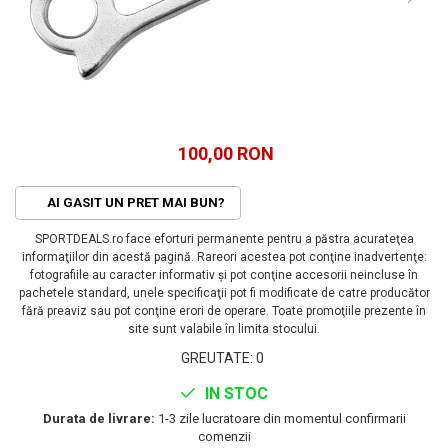
ACCESORII FITNESS
SCULE DEPANARE
18" (varsta 5-7 ani)
HANORACE
SONERII
PROSOAPE FITNESS/YOGA
16" (varsta 4-6 ani)
INCALTAMINTE
ALTE ACCESORII
BANDAJE/PROTECTII/RECUPERARE
14" (varsta 3-5 ani)
HUSE PANTOFI
SUPORTI/STANDURI
FLEXORI
12" (varsta 2-4 ani)
PANTOFI CASUAL
SCAUNE COPII
SALTELE/COVOARE/PAVAJE
BALANCE BIKE (varsta 2-3 ani)
PANTOFI CICLISM
COMPONENTE
SPORT FIT
100,00 RON
MANUSI
MASAJ
ANVELOPE SI CAMERE
OCHELARI
CADRE SI PIESE
AI GASIT UN PRET MAI BUN?
LENTILE
DIRECTIE
SPORTDEALS.ro face eforturi permanente pentru a păstra acurateţea
OCHELARI CASUAL
FRANE
informaţiilor din acestă pagină. Rareori acestea pot conţine inadvertenţe:
OCHELARI CICLISM
FURCI SI AMORTIZOARE
fotografiile au caracter informativ şi pot conţine accesorii neincluse în
PROTECTII/ARMURI
pachetele standard, unele specificaţii pot fi modificate de catre producător
PEDALE SI ACCESORII
fără preaviz sau pot conţine erori de operare. Toate promoţiile prezente în
PIESE E-BIKE
ARMURI
site sunt valabile în limita stocului.
ROTI SI PIESE
PROTECTII COATE
GREUTATE
:
0
RULMENTI
PROTECTII GENUNCHI
IN STOC
SEI SI COMPONENTE
ALTE PROTECTII
Durata de livrare:
1-3 zile lucratoare din momentul confirmarii
TRANSMISIE
PANTALONI PROTECTIE
comenzii