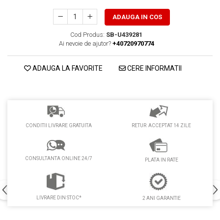
PEDALIERE
RECUPERARE SI INGRIJIRE
ADAUGA IN COS
SEPCI /CACIULI / BANDANE
BANDANE
Cod Produs:
SB-U439281
Ai nevoie de ajutor?
+40720970774
CACIULI
MASTI/CAGULE
ADAUGA LA FAVORITE
CERE INFORMATII
SEPCI
RETUR ACCEPTAT 14 ZILE
CONDITII LIVRARE GRATUITA
CONSULTANTA ONLINE 24/7
PLATA IN RATE
LIVRARE DIN STOC*
2 ANI GARANTIE