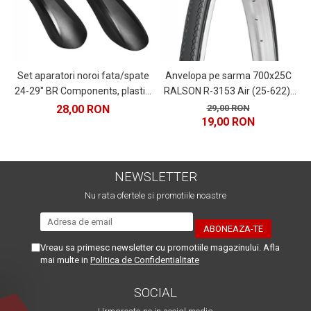
Set aparatori noroi fata/spate
Anvelopa pe sarma 700x25C
24-29" BR Components, plastic,
RALSON R-3153 Air (25-622),
C
negre
negru
28,00 RON
29,00 RON
19,00 RON
NEWSLETTER
Nu rata ofertele si promotiile noastre
Vreau sa primesc newsletter cu promotiile magazinului. Afla
mai multe in
Politica de Confidentialitate
SOCIAL