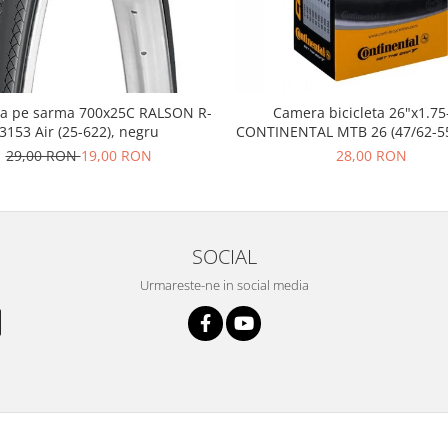
a pe sarma 700x25C RALSON R-
Camera bicicleta 26"x1.75
3153 Air (25-622), negru
CONTINENTAL MTB 26 (47/62-55
FV42
29,00 RON
19,00 RON
28,00 RON
SOCIAL
Urmareste-ne in social media