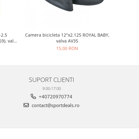
-2.5
Camera bicicleta 12"x2.125 ROYAL BABY,
Far fata F
9), valva
valva AV35
15,00 RON
26
SUPORT CLIENTI
9:00-17:00
+40720970774
contact@sportdeals.ro