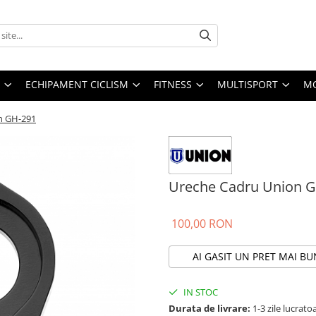
ECHIPAMENT CICLISM
FITNESS
MULTISPORT
MO
n GH-291
Ureche Cadru Union 
100,00 RON
AI GASIT UN PRET MAI BU
IN STOC
Durata de livrare:
1-3 zile lucrat