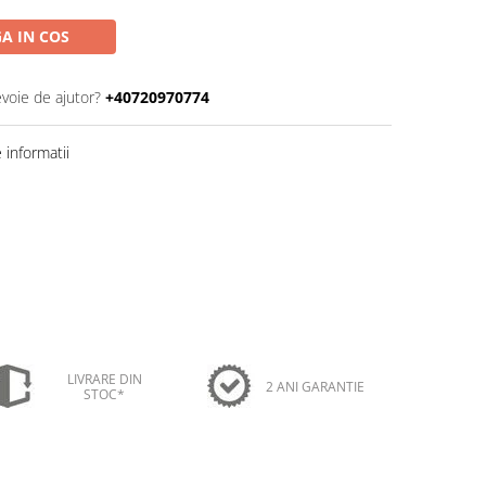
A IN COS
evoie de ajutor?
+40720970774
informatii
LIVRARE DIN
2 ANI GARANTIE
STOC*