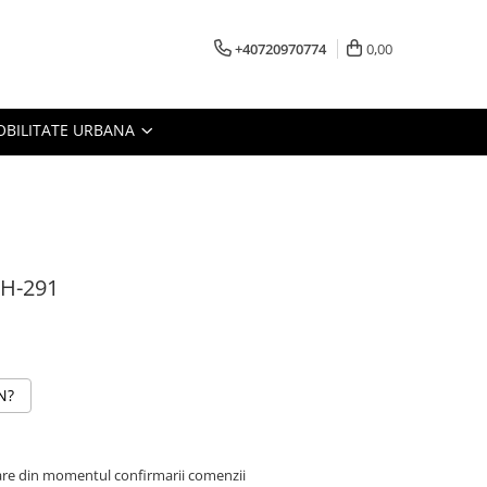
+40720970774
0,00
BILITATE URBANA
GH-291
N?
oare din momentul confirmarii comenzii