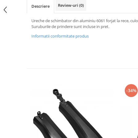
PEDALIERE
RECUPERARE SI INGRIJIRE
Review-uri
(0)
Descriere
SEPCI /CACIULI / BANDANE
BANDANE
Ureche de schimbator din aluminiu 6061 forjat la rece, culo
Suruburile de prindere sunt incluse in pret.
CACIULI
Informatii conformitate produs
MASTI/CAGULE
SEPCI
-34%