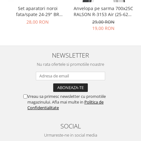
Set aparatori noroi
Anvelopa pe sarma 700x25C
fata/spate 24-29" BR
RALSON R-3153 Air (25-622),
Components, plastic, negre
negru
28,00 RON
29,00 RON
19,00 RON
NEWSLETTER
Nu rata ofertele si promotiile noastre
Vreau sa primesc newsletter cu promotiile
magazinului. Afla mai multe in
Politica de
Confidentialitate
SOCIAL
Urmareste-ne in social media