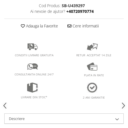
PEDALIERE
RECUPERARE SI INGRIJIRE
Cod Produs:
SB-U439297
SEPCI /CACIULI / BANDANE
Ai nevoie de ajutor?
+40720970774
BANDANE
Adauga la Favorite
Cere informatii
CACIULI
MASTI/CAGULE
SEPCI
RETUR ACCEPTAT 14 ZILE
CONDITII LIVRARE GRATUITA
CONSULTANTA ONLINE 24/7
PLATA IN RATE
LIVRARE DIN STOC*
2 ANI GARANTIE
Descriere