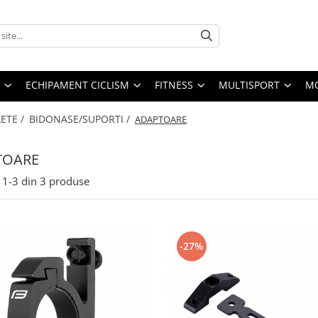
ECHIPAMENT CICLISM
FITNESS
MULTISPORT
MO
LETE /
BIDONASE/SUPORTI /
ADAPTOARE
TOARE
1-
3
din
3
produse
-27%