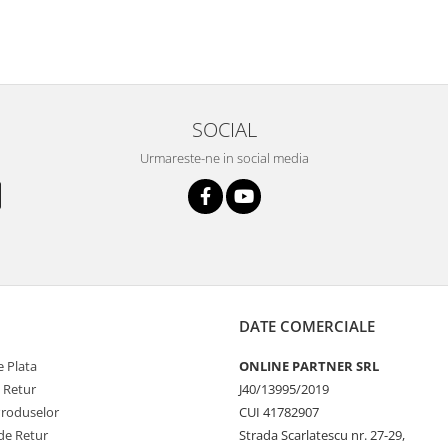
SOCIAL
Urmareste-ne in social media
DATE COMERCIALE
 Plata
ONLINE PARTNER SRL
e Retur
J40/13995/2019
Produselor
CUI 41782907
de Retur
Strada Scarlatescu nr. 27-29,