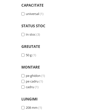
PEDALIERE
RECUPERARE SI INGRIJIRE
CAPACITATE
SEPCI /CACIULI / BANDANE
universal
(1)
BANDANE
CACIULI
STATUS STOC
MASTI/CAGULE
In stoc
(3)
SEPCI
GREUTATE
50 g
(1)
MONTARE
pe ghidon
(1)
pe cadru
(1)
cadru
(1)
LUNGIMI
208 mm
(1)