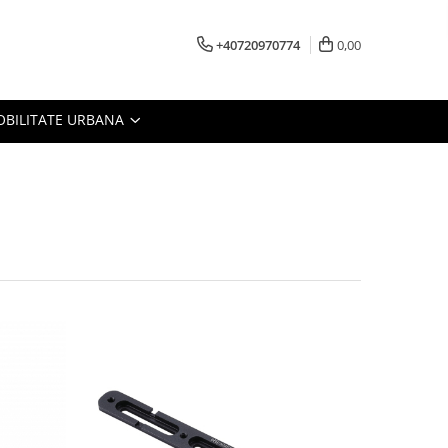
+40720970774
0,00
BILITATE URBANA