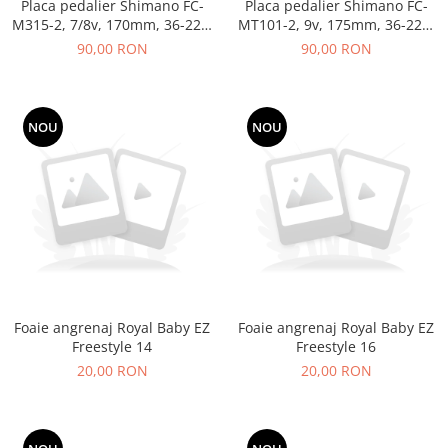
Placa pedalier Shimano FC-
Placa pedalier Shimano FC-
M315-2, 7/8v, 170mm, 36-22T,
MT101-2, 9v, 175mm, 36-22T,
fara protectie lant, negru
fara protectie lant, negru
90,00 RON
90,00 RON
(AFCM3152C62XL)
(AFCMT1012E62XL)
NOU
NOU
Foaie angrenaj Royal Baby EZ
Foaie angrenaj Royal Baby EZ
Freestyle 14
Freestyle 16
20,00 RON
20,00 RON