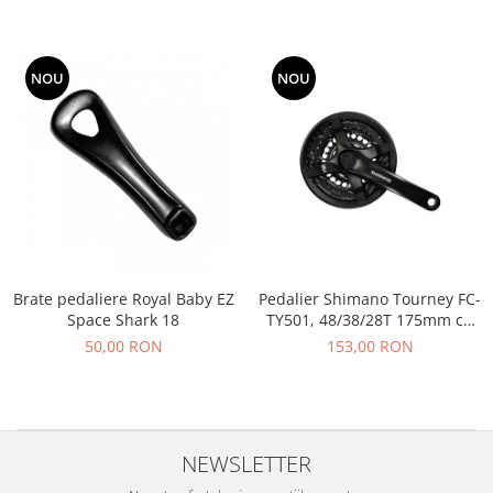
NOU
NOU
Brate pedaliere Royal Baby EZ
Pedalier Shimano Tourney FC-
Space Shark 18
TY501, 48/38/28T 175mm cu
CG
50,00 RON
153,00 RON
NEWSLETTER