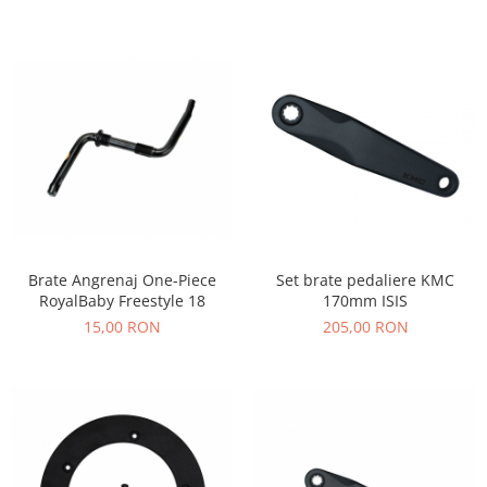
PEDALIERE
RECUPERARE SI INGRIJIRE
SEPCI /CACIULI / BANDANE
BANDANE
CACIULI
MASTI/CAGULE
SEPCI
Brate Angrenaj One-Piece
Set brate pedaliere KMC
RoyalBaby Freestyle 18
170mm ISIS
15,00 RON
205,00 RON