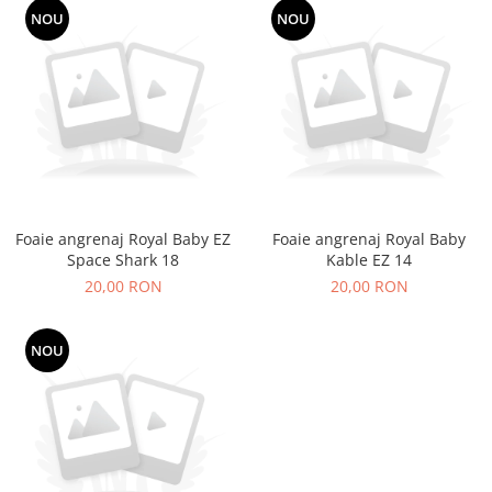
PEDALIERE
RECUPERARE SI INGRIJIRE
NOU
NOU
SEPCI /CACIULI / BANDANE
BANDANE
CACIULI
MASTI/CAGULE
SEPCI
Foaie angrenaj Royal Baby EZ
Foaie angrenaj Royal Baby
Space Shark 18
Kable EZ 14
20,00 RON
20,00 RON
NOU