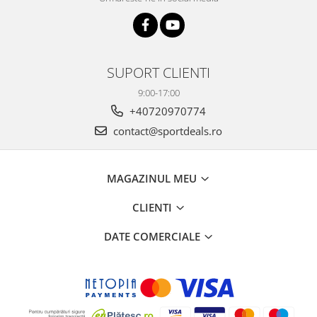
PEDALIERE
RECUPERARE SI INGRIJIRE
SEPCI /CACIULI / BANDANE
BANDANE
CACIULI
SUPORT CLIENTI
MASTI/CAGULE
9:00-17:00
SEPCI
+40720970774
contact@sportdeals.ro
MAGAZINUL MEU
CLIENTI
DATE COMERCIALE