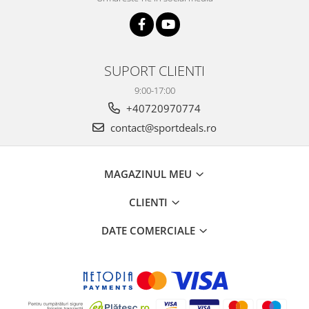
PEDALIERE
RECUPERARE SI INGRIJIRE
SEPCI /CACIULI / BANDANE
BANDANE
CACIULI
SUPORT CLIENTI
MASTI/CAGULE
9:00-17:00
SEPCI
+40720970774
contact@sportdeals.ro
MAGAZINUL MEU
CLIENTI
DATE COMERCIALE