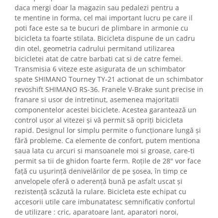
daca mergi doar la magazin sau pedalezi pentru a
te mentine in forma, cel mai important lucru pe care il
poti face este sa te bucuri de plimbare in armonie cu
bicicleta ta foarte stilata. Bicicleta dispune de un cadru
din otel, geometria cadrului permitand utilizarea
bicicletei atat de catre barbati cat si de catre femei.
Transmisia 6 viteze este asigurata de un schimbator
spate SHIMANO Tourney TY-21 actionat de un schimbator
revoshift SHIMANO RS-36. Franele V-Brake sunt precise in
franare si usor de intretinut, asemenea majoritatii
componentelor acestei biciclete. Acestea garantează un
control ușor al vitezei și vă permit să opriți bicicleta
rapid. Designul lor simplu permite o funcționare lungă și
fără probleme. Ca elemente de confort, putem mentiona
saua lata cu arcuri si mansoanele moi si groase, care-ti
permit sa tii de ghidon foarte ferm. Roțile de 28" vor face
față cu ușurință denivelărilor de pe șosea, în timp ce
anvelopele oferă o aderență bună pe asfalt uscat și
rezistență scăzută la rulare. Bicicleta este echipat cu
accesorii utile care imbunatatesc semnificativ confortul
de utilizare : cric, aparatoare lant, aparatori noroi,