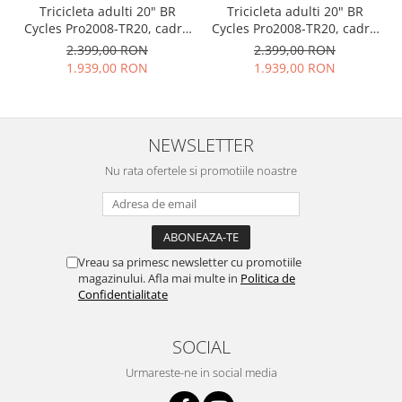
Tricicleta adulti 20" BR
Tricicleta adulti 20" BR
Cycles Pro2008-TR20, cadru
Cycles Pro2008-TR20, cadru
otel 16", frane disc, 7 viteze,
otel 15", frane disc, 7 viteze,
2.399,00 RON
2.399,00 RON
negru
gri
1.939,00 RON
1.939,00 RON
NEWSLETTER
Nu rata ofertele si promotiile noastre
Vreau sa primesc newsletter cu promotiile
magazinului. Afla mai multe in
Politica de
Confidentialitate
SOCIAL
Urmareste-ne in social media