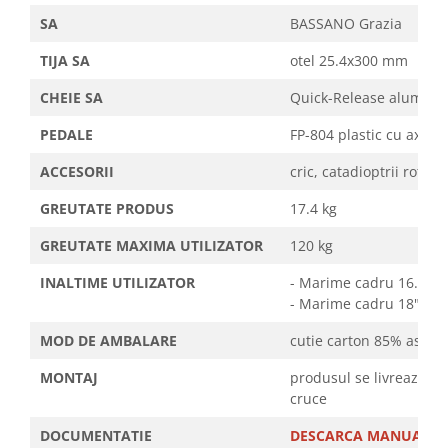
SA
BASSANO Grazia
TIJA SA
otel 25.4x300 mm
CHEIE SA
Quick-Release alumini
PEDALE
FP-804 plastic cu ax meta
ACCESORII
cric, catadioptrii roti,
GREUTATE PRODUS
17.4 kg
GREUTATE MAXIMA UTILIZATOR
120 kg
INALTIME UTILIZATOR
- Marime cadru 16.5"/
- Marime cadru 18"/L/
MOD DE AMBALARE
cutie carton 85% asambl
MONTAJ
produsul se livreaza fa
cruce
DOCUMENTATIE
DESCARCA MANUALUL D