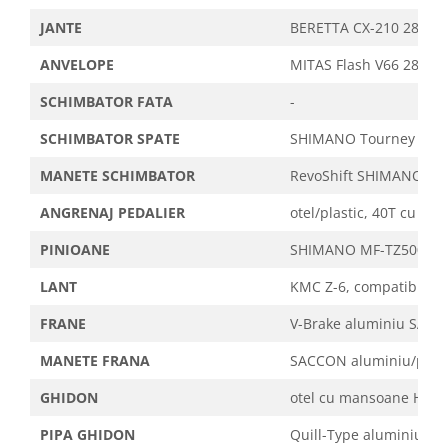
JANTE
BERETTA CX-210 28"x36H
ANVELOPE
MITAS Flash V66 28" (700
SCHIMBATOR FATA
-
SCHIMBATOR SPATE
SHIMANO Tourney TY-21
MANETE SCHIMBATOR
RevoShift SHIMANO RS-35
ANGRENAJ PEDALIER
otel/plastic, 40T cu pr
PINIOANE
SHIMANO MF-TZ500 14-2
LANT
KMC Z-6, compatibil 6 v
FRANE
V-Brake aluminiu SAC
MANETE FRANA
SACCON aluminiu/plastic
GHIDON
otel cu mansoane HERM
PIPA GHIDON
Quill-Type aluminiu, 80