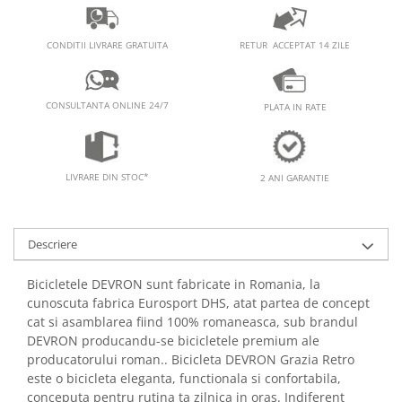
RETUR ACCEPTAT 14 ZILE
CONDITII LIVRARE GRATUITA
CONSULTANTA ONLINE 24/7
PLATA IN RATE
LIVRARE DIN STOC*
2 ANI GARANTIE
Descriere
Bicicletele DEVRON sunt fabricate in Romania, la
cunoscuta fabrica Eurosport DHS, atat partea de concept
cat si asamblarea fiind 100% romaneasca, sub brandul
DEVRON producandu-se bicicletele premium ale
producatorului roman.. Bicicleta DEVRON Grazia Retro
este o bicicleta eleganta, functionala si confortabila,
conceputa pentru rutina ta zilnica in oras. Indiferent