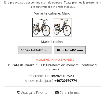
PEDALIERE
RECUPERARE SI INGRIJIRE
fără preaviz sau pot conţine erori de operare. Toate promoţiile prezente în
site sunt valabile în limita stocului.
SEPCI /CACIULI / BANDANE
Variante culoare
: Maro
BANDANE
CACIULI
MASTI/CAGULE
SEPCI
Marimi cadre
:
16.5 inch/M/420 mm
18 inch/L/460 mm
MOMENTAN INDISPONIBIL
Durata de livrare:
1-3 zile lucratoare din momentul confirmarii
comenzii
Cod Produs:
BP-DV282S16252-L
Ai nevoie de ajutor?
+40720970774
Adauga la Favorite
Cere informatii