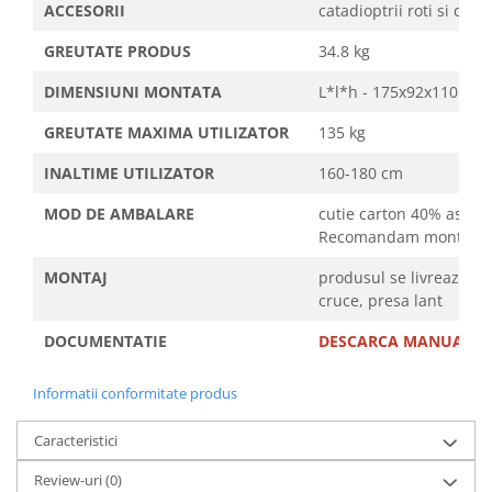
ACCESORII
catadioptrii roti si ca
GREUTATE PRODUS
34.8 kg
DIMENSIUNI MONTATA
L*l*h - 175x92x110 cm
GREUTATE MAXIMA UTILIZATOR
135 kg
INALTIME UTILIZATOR
160-180 cm
MOD DE AMBALARE
cutie carton 40% asambl
Recomandam montarea in
MONTAJ
produsul se livreaza fa
cruce, presa lant
DOCUMENTATIE
DESCARCA MANUALUL 
Informatii conformitate produs
Caracteristici
Review-uri
(0)