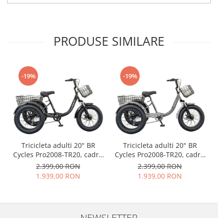
PRODUSE SIMILARE
-19%
-19%
Tricicleta adulti 20" BR
Tricicleta adulti 20" BR
Cycles Pro2008-TR20, cadru
Cycles Pro2008-TR20, cadru
otel 16", frane disc, 7 viteze,
otel 15", frane disc, 7 viteze,
2.399,00 RON
2.399,00 RON
negru
gri
1.939,00 RON
1.939,00 RON
NEWSLETTER