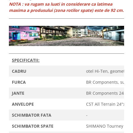
NOTA : va rugam sa luati in considerare ca latimea
maxima a produsului (zona rotilor spate) este de 92 cm.
_____________________________________________________________________
_____________________________________________________________________
SPECIFICATII:
CADRU
otel Hi-Ten, geometrie 
FURCA
BR Components, suspens
JANTE
BR Components 24"x36H, 
ANVELOPE
CST All Terrain 24"x4.0
SCHIMBATOR FATA
-
SCHIMBATOR SPATE
SHIMANO Tourney TY-21