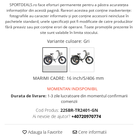
PEDALIERE
RECUPERARE SI INGRIJIRE
SPORTDEALS.ro face eforturi permanente pentru a păstra acurateţea
informaţiilor din acestă pagină. Rareori acestea pot conţine inadvertenţe:
SEPCI /CACIULI / BANDANE
fotografiile au caracter informativ şi pot conţine accesorii neincluse în
BANDANE
pachetele standard, unele specificaţii pot fi modificate de catre producător
fără preaviz sau pot conţine erori de operare. Toate promoţiile prezente în
CACIULI
site sunt valabile în limita stocului.
MASTI/CAGULE
Variante culoare
: Gri
SEPCI
MARIMI CADRE
:
16 inch/S/406 mm
MOMENTAN INDISPONIBIL
Durata de livrare:
1-3 zile lucratoare din momentul confirmarii
comenzii
Cod Produs:
225BR-TR2401-GN
Ai nevoie de ajutor?
+40720970774
Adauga la Favorite
Cere informatii