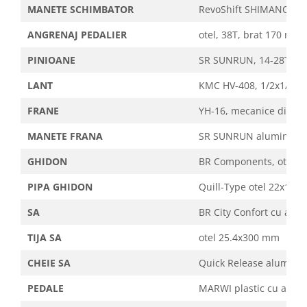
MANETE SCHIMBATOR
RevoShift SHIMANO SL-R
ANGRENAJ PEDALIER
otel, 38T, brat 170 mm, 
PINIOANE
SR SUNRUN, 14-28T, 7 v
LANT
KMC HV-408, 1/2x1/8x11
FRANE
YH-16, mecanice disc, 
MANETE FRANA
SR SUNRUN aluminiu/pla
GHIDON
BR Components, otel cu
PIPA GHIDON
Quill-Type otel 22x100 
SA
BR City Confort cu arcu
TIJA SA
otel 25.4x300 mm
CHEIE SA
Quick Release aluminiu
PEDALE
MARWI plastic cu ax meta