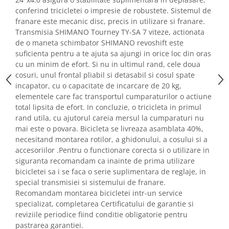
conferind tricicletei o impresie de robustete. Sistemul de
franare este mecanic disc, precis in utilizare si franare.
Transmisia SHIMANO Tourney TY-SA 7 viteze, actionata
de o maneta schimbator SHIMANO revoshift este
suficienta pentru a te ajuta sa ajungi in orice loc din oras
cu un minim de efort. Si nu in ultimul rand, cele doua
cosuri, unul frontal pliabil si detasabil si cosul spate
incapator, cu o capacitate de incarcare de 20 kg,
elementele care fac transportul cumparaturilor o actiune
total lipsita de efort. In concluzie, o tricicleta in primul
rand utila, cu ajutorul careia mersul la cumparaturi nu
mai este o povara. Bicicleta se livreaza asamblata 40%,
necesitand montarea rotilor, a ghidonului, a cosului si a
accesoriilor .Pentru o functionare corecta si o utilizare in
siguranta recomandam ca inainte de prima utilizare
bicicletei sa i se faca o serie suplimentara de reglaje, in
special transmisiei si sistemului de franare.
Recomandam montarea bicicletei intr-un service
specializat, completarea Certificatului de garantie si
reviziile periodice fiind conditie obligatorie pentru
pastrarea garantiei.