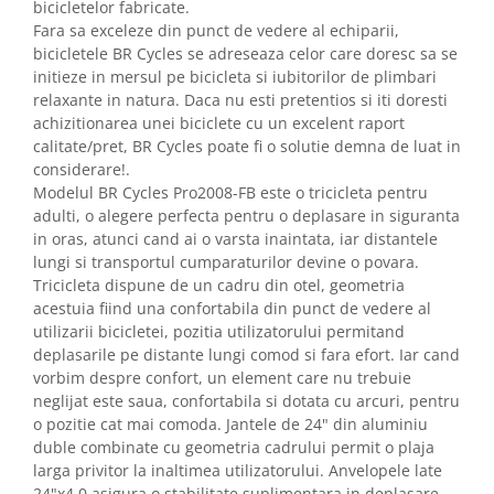
bicicletelor fabricate.
Fara sa exceleze din punct de vedere al echiparii,
bicicletele BR Cycles se adreseaza celor care doresc sa se
initieze in mersul pe bicicleta si iubitorilor de plimbari
relaxante in natura. Daca nu esti pretentios si iti doresti
achizitionarea unei biciclete cu un excelent raport
calitate/pret, BR Cycles poate fi o solutie demna de luat in
considerare!.
Modelul BR Cycles Pro2008-FB este o tricicleta pentru
adulti, o alegere perfecta pentru o deplasare in siguranta
in oras, atunci cand ai o varsta inaintata, iar distantele
lungi si transportul cumparaturilor devine o povara.
Tricicleta dispune de un cadru din otel, geometria
acestuia fiind una confortabila din punct de vedere al
utilizarii bicicletei, pozitia utilizatorului permitand
deplasarile pe distante lungi comod si fara efort. Iar cand
vorbim despre confort, un element care nu trebuie
neglijat este saua, confortabila si dotata cu arcuri, pentru
o pozitie cat mai comoda. Jantele de 24" din aluminiu
duble combinate cu geometria cadrului permit o plaja
larga privitor la inaltimea utilizatorului. Anvelopele late
24"x4.0 asigura o stabilitate suplimentara in deplasare,