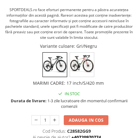
PEDALIERE
RECUPERARE SI INGRIJIRE
SPORTDEALS.ro face eforturi permanente pentru a păstra acurateţea
SEPCI /CACIULI / BANDANE
informaţiilor din acestă pagină. Rareori acestea pot conţine inadvertenţe:
BANDANE
fotografiile au caracter informativ şi pot conţine accesorii neincluse în
pachetele standard, unele specificaţii pot fi modificate de catre producător
CACIULI
fără preaviz sau pot conţine erori de operare. Toate promoţiile prezente în
MASTI/CAGULE
site sunt valabile în limita stocului.
SEPCI
Variante culoare
: Gri/Negru
MARIMI CADRE
:
17 inch/S/420 mm
IN STOC
Durata de livrare:
1-3 zile lucratoare din momentul confirmarii
comenzii
ADAUGA IN COS
Cod Produs:
C28582GG9
Ai nevoie de ajutor?
+40720970774