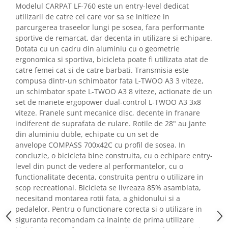
Modelul CARPAT LF-760 este un entry-level dedicat
utilizarii de catre cei care vor sa se initieze in
parcurgerea traseelor lungi pe sosea, fara performante
sportive de remarcat, dar decenta in utilizare si echipare.
Dotata cu un cadru din aluminiu cu o geometrie
ergonomica si sportiva, bicicleta poate fi utilizata atat de
catre femei cat si de catre barbati. Transmisia este
compusa dintr-un schimbator fata L-TWOO A3 3 viteze,
un schimbator spate L-TWOO A3 8 viteze, actionate de un
set de manete ergopower dual-control L-TWOO A3 3x8
viteze. Franele sunt mecanice disc, decente in franare
indiferent de suprafata de rulare. Rotile de 28" au jante
din aluminiu duble, echipate cu un set de
anvelope COMPASS 700x42C cu profil de sosea. In
concluzie, o bicicleta bine construita, cu o echipare entry-
level din punct de vedere al performantelor, cu o
functionalitate decenta, construita pentru o utilizare in
scop recreational. Bicicleta se livreaza 85% asamblata,
necesitand montarea rotii fata, a ghidonului si a
pedalelor. Pentru o functionare corecta si o utilizare in
siguranta recomandam ca inainte de prima utilizare