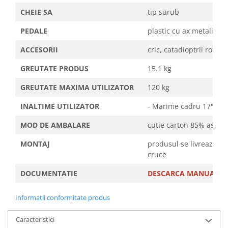
CHEIE SA
tip surub
PEDALE
plastic cu ax metalic si 
ACCESORII
cric, catadioptrii roti si
GREUTATE PRODUS
15.1 kg
GREUTATE MAXIMA UTILIZATOR
120 kg
INALTIME UTILIZATOR
- Marime cadru 17"/XX
MOD DE AMBALARE
cutie carton 85% asambl
MONTAJ
produsul se livreaza fa
cruce
DOCUMENTATIE
DESCARCA MANUALUL D
Informatii conformitate produs
Caracteristici