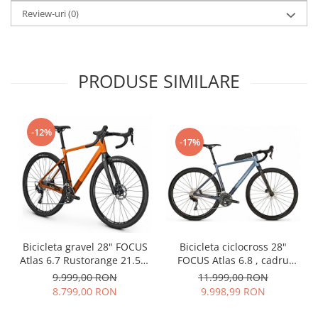
Review-uri
(0)
PRODUSE SIMILARE
-12%
-17%
Bicicleta ciclocross 28"
Bicicleta gravel 28" FOCUS
FOCUS Atlas 6.8 , cadru
Atlas 6.7 Rustorange 21.5" ,
aluminiu 20", manete
cadru aluminiu, manete
11.999,00 RON
9.999,00 RON
ergopower, frane
ergopower, frane
9.998,99 RON
8.799,00 RON
hidraulice, 22 viteze,
hidraulice, 20 viteze,
Stoneblue
portocaliu