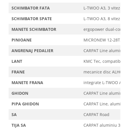
SCHIMBATOR FATA
L-TWOO A3, 3 viteze
SCHIMBATOR SPATE
L-TWOO A3, 8 viteze
MANETE SCHIMBATOR
ergopower dual-control
PINIOANE
MICRONEW 12-28T, 8 vi
ANGRENAJ PEDALIER
CARPAT Line aluminiu, 
LANT
KMC Tec, compatibil 8 v
FRANE
mecanice disc ALHONG
MANETE FRANA
integrate L-TWOO A3, al
GHIDON
CARPAT Line aluminiu,
PIPA GHIDON
CARPAT Line, aluminiu,
SA
CARPAT Road
TIJA SA
CARPAT aluminiu 300