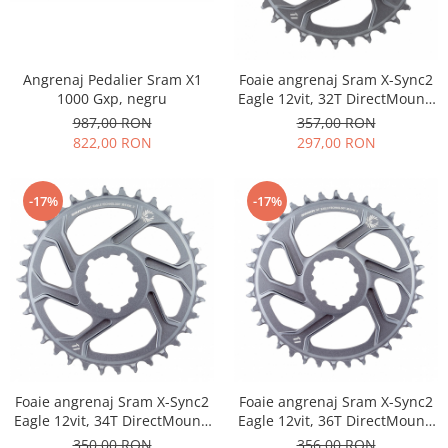
Angrenaj Pedalier Sram X1
Foaie angrenaj Sram X-Sync2
1000 Gxp, negru
Eagle 12vit, 32T DirectMount,
offset6, Alu CNC, 90gr
987,00 RON
357,00 RON
822,00 RON
297,00 RON
-17%
-17%
Foaie angrenaj Sram X-Sync2
Foaie angrenaj Sram X-Sync2
Eagle 12vit, 34T DirectMount,
Eagle 12vit, 36T DirectMount,
offset6, Alu CNC, 90gr
offset6, Alu CNC, 90gr
350,00 RON
356,00 RON