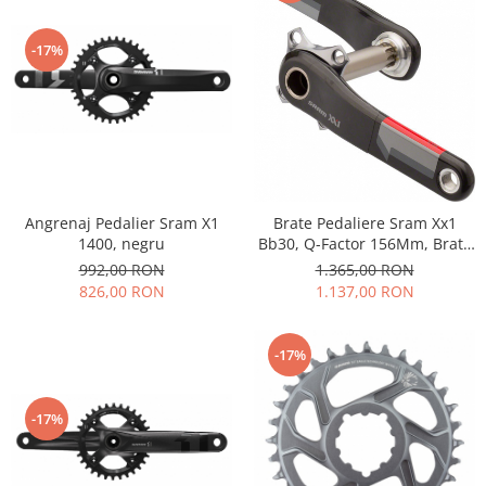
PEDALIERE
RECUPERARE SI INGRIJIRE
SEPCI /CACIULI / BANDANE
-17%
BANDANE
CACIULI
MASTI/CAGULE
SEPCI
Angrenaj Pedalier Sram X1
Brate Pedaliere Sram Xx1
1400, negru
Bb30, Q-Factor 156Mm, Brate
Carbon 175 Mm, negru
992,00 RON
1.365,00 RON
826,00 RON
1.137,00 RON
-17%
-17%