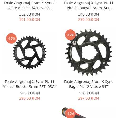
ACCESORII FITNESS
SCULE DEPANARE
Foaie Angrenaj Sram X-Sync2
Foaie Angrenaj X-Sync Pt. 11
18" (varsta 5-7 ani)
HANORACE
SONERII
Eagle Boost - 34 T, Negru
Viteze, Boost - Sram 34T,
PROSOAPE FITNESS/YOGA
16" (varsta 4-6 ani)
INCALTAMINTE
118Gr
362,00 RON
348,00 RON
ALTE ACCESORII
BANDAJE/PROTECTII/RECUPERARE
14" (varsta 3-5 ani)
301,00 RON
290,00 RON
HUSE PANTOFI
SUPORTI/STANDURI
FLEXORI
12" (varsta 2-4 ani)
PANTOFI CASUAL
SCAUNE COPII
SALTELE/COVOARE/PAVAJE
BALANCE BIKE (varsta 2-3 ani)
PANTOFI CICLISM
-17%
COMPONENTE
SPORT FIT
-17%
MANUSI
MASAJ
ANVELOPE SI CAMERE
OCHELARI
CADRE SI PIESE
LENTILE
DIRECTIE
OCHELARI CASUAL
FRANE
OCHELARI CICLISM
FURCI SI AMORTIZOARE
PROTECTII/ARMURI
PEDALE SI ACCESORII
Foaie Angrenaj X-Sync Pt. 11
Foaie Angrenaj Sram X-Sync
PIESE E-BIKE
ARMURI
Viteze, Boost - Sram 28T, 95Gr
Eagle Pt. 12 Viteze 34T
ROTI SI PIESE
PROTECTII COATE
348,00 RON
357,00 RON
RULMENTI
290,00 RON
297,00 RON
PROTECTII GENUNCHI
SEI SI COMPONENTE
ALTE PROTECTII
TRANSMISIE
PANTALONI PROTECTIE
-17%