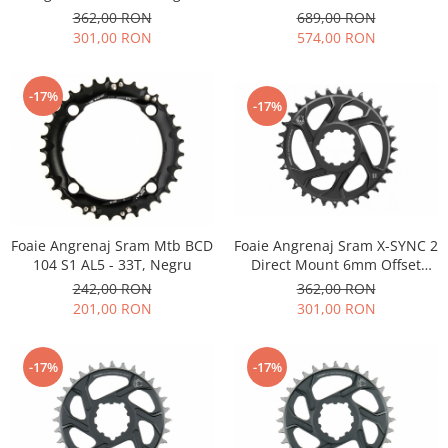
Viteze, 36/24T, Negru
362,00 RON
689,00 RON
301,00 RON
574,00 RON
-17%
-17%
Foaie Angrenaj Sram X-SYNC 2
Foaie Angrenaj Sram Mtb BCD
Direct Mount 6mm Offset
104 S1 AL5 - 33T, Negru
Eagle - 30T, Gri
362,00 RON
242,00 RON
301,00 RON
201,00 RON
-17%
-17%