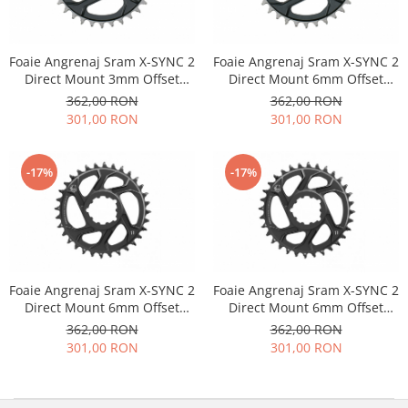
Foaie Angrenaj Sram X-SYNC 2
Foaie Angrenaj Sram X-SYNC 2
Direct Mount 3mm Offset
Direct Mount 6mm Offset
Boost Eagle - 32T, Gri
Eagle - 32T, Gri
362,00 RON
362,00 RON
301,00 RON
301,00 RON
-17%
-17%
Foaie Angrenaj Sram X-SYNC 2
Foaie Angrenaj Sram X-SYNC 2
Direct Mount 6mm Offset
Direct Mount 6mm Offset
Eagle - 34T, Gri
Eagle - 36T, Gri
362,00 RON
362,00 RON
301,00 RON
301,00 RON