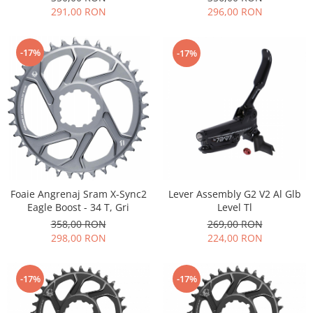
291,00 RON
296,00 RON
-17%
-17%
Lever Assembly G2 V2 Al Glb
Foaie Angrenaj Sram X-Sync2
Level Tl
Eagle Boost - 34 T, Gri
269,00 RON
358,00 RON
224,00 RON
298,00 RON
-17%
-17%