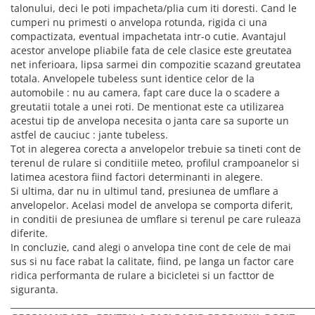
ACCESORII FITNESS
SCULE DEPANARE
18" (varsta 5-7 ani)
talonului, deci le poti impacheta/plia cum iti doresti. Cand le
HANORACE
SONERII
cumperi nu primesti o anvelopa rotunda, rigida ci una
PROSOAPE FITNESS/YOGA
16" (varsta 4-6 ani)
INCALTAMINTE
compactizata, eventual impachetata intr-o cutie. Avantajul
ALTE ACCESORII
BANDAJE/PROTECTII/RECUPERARE
14" (varsta 3-5 ani)
acestor anvelope pliabile fata de cele clasice este greutatea
HUSE PANTOFI
SUPORTI/STANDURI
FLEXORI
12" (varsta 2-4 ani)
net inferioara, lipsa sarmei din compozitie scazand greutatea
PANTOFI CASUAL
SCAUNE COPII
SALTELE/COVOARE/PAVAJE
totala. Anvelopele tubeless sunt identice celor de la
BALANCE BIKE (varsta 2-3 ani)
PANTOFI CICLISM
automobile : nu au camera, fapt care duce la o scadere a
COMPONENTE
SPORT FIT
greutatii totale a unei roti. De mentionat este ca utilizarea
MANUSI
MASAJ
ANVELOPE SI CAMERE
acestui tip de anvelopa necesita o janta care sa suporte un
OCHELARI
CADRE SI PIESE
astfel de cauciuc : jante tubeless.
Tot in alegerea corecta a anvelopelor trebuie sa tineti cont de
LENTILE
DIRECTIE
terenul de rulare si conditiile meteo, profilul crampoanelor si
OCHELARI CASUAL
FRANE
latimea acestora fiind factori determinanti in alegere.
OCHELARI CICLISM
FURCI SI AMORTIZOARE
Si ultima, dar nu in ultimul tand, presiunea de umflare a
anvelopelor. Acelasi model de anvelopa se comporta diferit,
PROTECTII/ARMURI
PEDALE SI ACCESORII
in conditii de presiunea de umflare si terenul pe care ruleaza
PIESE E-BIKE
ARMURI
diferite.
ROTI SI PIESE
PROTECTII COATE
In concluzie, cand alegi o anvelopa tine cont de cele de mai
RULMENTI
sus si nu face rabat la calitate, fiind, pe langa un factor care
PROTECTII GENUNCHI
ridica performanta de rulare a bicicletei si un facttor de
SEI SI COMPONENTE
ALTE PROTECTII
siguranta.
TRANSMISIE
PANTALONI PROTECTIE
________________________________________________________________________