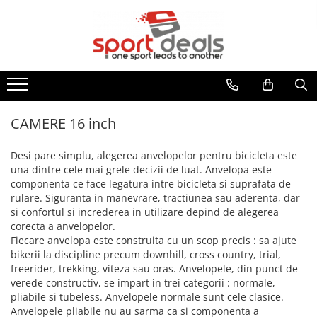
BICICLETE
ACCESORII/COMPONENTE
ECHIPAMENT CICLISM
FITNESS
MULTISPORT
MOBILITATE URBANA
BICICLETE MOUNTAIN BIKE
ACCESORII BICICLETE
CASTI CICLISM
BENZI DE ALERGARE
ARTICOLE INOT
TROTINETE ELECTRICE
BICICLETE MTB-HT
ACCESORII TELEFON
GENTI/COBURI/ BORSETE
BICICLETE FITNESS
ACCESORII
TROTINETE
BICICLETE MTB-FS
DEGRESANTI
CASTI INOT
BORSETE
APARATE MULTIFUNCTIONALE
ACCESORII TROTINETE
CAMERE 16 inch
BICICLETE SOSEA-CICLOCROSS
ANTIFURTURI
COLACI/ARIPIOARE
GENTI/COBURI
ANVELOPE TROTINETA
BANCI EXERCITII
APARATORI NOROI
COSTUME DE BAIE
Desi pare simplu, alegerea anvelopelor pentru bicicleta este
FAT BIKE
RUCSACI
CAMERE TROTINETE
SIMULATOARE VASLIT
una dintre cele mai grele decizii de luat. Anvelopa este
BIDONASE/SUPORTI
PAPUCI
COSTUME TRIATLON
PIESE TROTINETE
BICICLETE BMX/DIRT
componenta ce face legatura intre bicicleta si suprafata de
GANTERE/BARE/DISCURI
CICLOCOMPUTERE/CEASURI/GPS
OCHELARI INOT
ROLE
IMBRACAMINTE
rulare. Siguranta in manevrare, tractiunea sau aderenta, dar
BICICLETE ORAS-TREKKING
BARE GREUTATI
CRICURI
PLUTE INOT
si confortul si increderea in utilizare depind de alegerea
BLUZE
BICICLETE PLIABILE
BARE TRACTIUNI
corecta a anvelopelor.
ROTI AJUTATOARE
VESTE INOT
INCALZITOARE
Fiecare anvelopa este construita cu un scop precis : sa ajute
BICICLETE ELECTRICE
DISCURI
INTRETINERE
TENIS
bikerii la discipline precum downhill, cross country, trial,
JACHETE
GANTERE
LUMINI
BICICLETE COPII
SPORTURI DE IARNA
freerider, trekking, viteza sau oras. Anvelopele, din punct de
PANTALONI
GREUTATI INCHEIETURI
POMPE
verede constructiv, se impart in trei categorii : normale,
24" (varsta peste 10 ani)
TRAMBULINE
TRICOURI
pliabile si tubeless. Anvelopele normale sunt cele clasice.
KETTLEBELL
PORTBAGAJE / COSURI
20" (varsta 7-10 ani)
VESTE
OUTDOOR
Anvelopele pliabile nu au sarma ca si componenta a