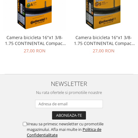
Camera bicicleta 16"x1 3/8-
Camera bicicleta 16"x1 3/8-
1.75 CONTINENTAL Compact
1.75 CONTINENTAL Compact
(32/47-305/349), valva AV34
16 (32/47-305/349), valva FV42
27,00 RON
27,00 RON
NEWSLETTER
Nu rata ofertele si promotiile noastre
Vreau sa primesc newsletter cu promotiile
magazinului. Afla mai multe in
Politica de
Confidentialitate