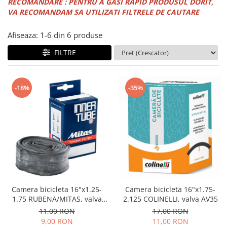
PEDALIERE
RECOMANDARE : PENTRU A GASI RAPID PRODUSUL DORIT,
RECUPERARE SI INGRIJIRE
VA RECOMANDAM SA UTILIZATI FILTRELE DE CAUTARE
SEPCI /CACIULI / BANDANE
BANDANE
Afiseaza:
1-
6
din
6
produse
CACIULI
FILTRE
MASTI/CAGULE
SEPCI
-18%
-35%
Camera bicicleta 16"x1.25-
Camera bicicleta 16"x1.75-
1.75 RUBENA/MITAS, valva
2.125 COLINELLI, valva AV35
AV35
11,00 RON
17,00 RON
9,00 RON
11,00 RON