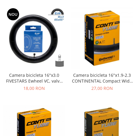
NOU
Camera bicicleta 16"x3.0
Camera bicicleta 16"x1.9-2.3
FIVESTARS Ewheel VC, valva
CONTINENTAL Compact Wide
AV 90 grade
(32/47-305/349), valva A34
18,00 RON
27,00 RON