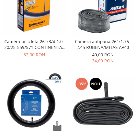
Camera bicicleta 26"x3/4-1.0-
Camera antipana 26"x1.75-
20/25-559/571 CONTINENTAL
2.45 RUBENA/MITAS AV40
Race, valva FV60
32,00 RON
40,00 RON
34,00 RON
-35%
NOU