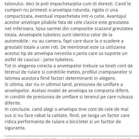
ACCESORII FITNESS
SCULE DEPANARE
18" (varsta 5-7 ani)
talonului, deci le poti impacheta/plia cum iti doresti. Cand le
HANORACE
SONERII
cumperi nu primesti o anvelopa rotunda, rigida ci una
PROSOAPE FITNESS/YOGA
16" (varsta 4-6 ani)
INCALTAMINTE
compactizata, eventual impachetata intr-o cutie. Avantajul
ALTE ACCESORII
BANDAJE/PROTECTII/RECUPERARE
14" (varsta 3-5 ani)
acestor anvelope pliabile fata de cele clasice este greutatea
HUSE PANTOFI
SUPORTI/STANDURI
FLEXORI
12" (varsta 2-4 ani)
net inferioara, lipsa sarmei din compozitie scazand greutatea
PANTOFI CASUAL
SCAUNE COPII
SALTELE/COVOARE/PAVAJE
totala. Anvelopele tubeless sunt identice celor de la
BALANCE BIKE (varsta 2-3 ani)
PANTOFI CICLISM
automobile : nu au camera, fapt care duce la o scadere a
COMPONENTE
SPORT FIT
greutatii totale a unei roti. De mentionat este ca utilizarea
MANUSI
MASAJ
ANVELOPE SI CAMERE
acestui tip de anvelopa necesita o janta care sa suporte un
OCHELARI
CADRE SI PIESE
astfel de cauciuc : jante tubeless.
Tot in alegerea corecta a anvelopelor trebuie sa tineti cont de
LENTILE
DIRECTIE
terenul de rulare si conditiile meteo, profilul crampoanelor si
OCHELARI CASUAL
FRANE
latimea acestora fiind factori determinanti in alegere.
OCHELARI CICLISM
FURCI SI AMORTIZOARE
Si ultima, dar nu in ultimul tand, presiunea de umflare a
anvelopelor. Acelasi model de anvelopa se comporta diferit,
PROTECTII/ARMURI
PEDALE SI ACCESORII
in conditii de presiunea de umflare si terenul pe care ruleaza
PIESE E-BIKE
ARMURI
diferite.
ROTI SI PIESE
PROTECTII COATE
In concluzie, cand alegi o anvelopa tine cont de cele de mai
RULMENTI
sus si nu face rabat la calitate, fiind, pe langa un factor care
PROTECTII GENUNCHI
ridica performanta de rulare a bicicletei si un facttor de
SEI SI COMPONENTE
ALTE PROTECTII
siguranta.
TRANSMISIE
PANTALONI PROTECTIE
________________________________________________________________________