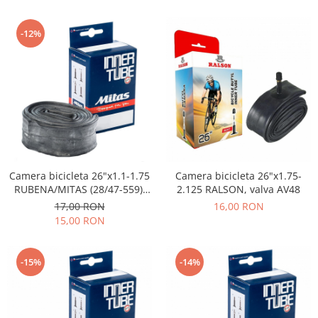
-12%
Camera bicicleta 26"x1.1-1.75
Camera bicicleta 26"x1.75-
RUBENA/MITAS (28/47-559),
2.125 RALSON, valva AV48
valva AV40
17,00 RON
16,00 RON
15,00 RON
-15%
-14%