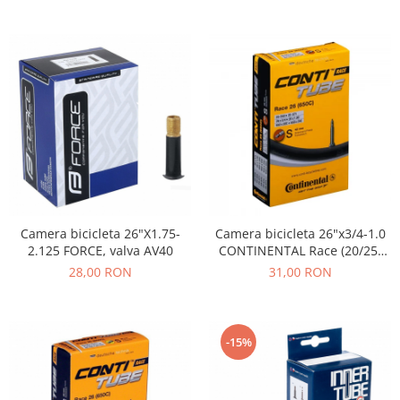
Camera bicicleta 26"X1.75-
Camera bicicleta 26"x3/4-1.0
2.125 FORCE, valva AV40
CONTINENTAL Race (20/25-
559/571), valva FV42
28,00 RON
31,00 RON
-15%