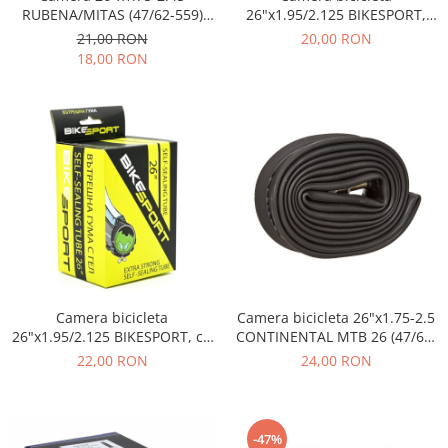
RUBENA/MITAS (47/62-559)
26"x1.95/2.125 BIKESPORT,
FV45
valva AV 48 mm
21,00 RON
20,00 RON
18,00 RON
Camera bicicleta
Camera bicicleta 26"x1.75-2.5
26"x1.95/2.125 BIKESPORT, cu
CONTINENTAL MTB 26 (47/62-
solutie antipana, valva AV 48
559), valva AV40, neambalata
22,00 RON
24,00 RON
mm
-47%