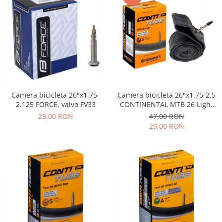
Camera bicicleta 26"x1.75-
Camera bicicleta 26"x1.75-2.5
2.125 FORCE, valva FV33
CONTINENTAL MTB 26 Light
(47/62-559), valva FV42
25,00 RON
47,00 RON
25,00 RON