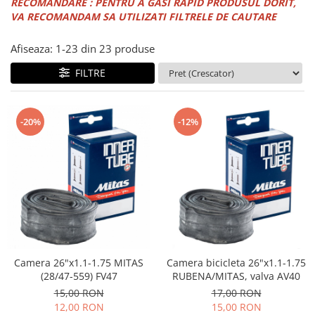
PEDALIERE
RECOMANDARE : PENTRU A GASI RAPID PRODUSUL DORIT,
RECUPERARE SI INGRIJIRE
VA RECOMANDAM SA UTILIZATI FILTRELE DE CAUTARE
SEPCI /CACIULI / BANDANE
BANDANE
Afiseaza:
1-
23
din
23
produse
CACIULI
FILTRE
MASTI/CAGULE
SEPCI
-20%
-12%
Camera 26"x1.1-1.75 MITAS
Camera bicicleta 26"x1.1-1.75
(28/47-559) FV47
RUBENA/MITAS, valva AV40
15,00 RON
17,00 RON
12,00 RON
15,00 RON