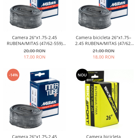
Camera 26"x1.75-2.45
Camera bicicleta 26"x1.75–
RUBENA/MITAS (47/62-559)
2.45 RUBENA/MITAS (47/62-
AV40
559), valva AV48
20,00 RON
21,00 RON
17,00 RON
18,00 RON
-14%
NOU
Camera 26"x1.75-2.45
Camera bicicleta