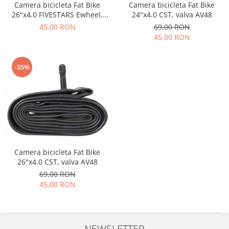
Camera bicicleta Fat Bike
Camera bicicleta Fat Bike
26"x4.0 FIVESTARS Ewheel,
24"x4.0 CST, valva AV48
valva AV48
45,00 RON
69,00 RON
45,00 RON
-35%
Camera bicicleta Fat Bike
26"x4.0 CST, valva AV48
69,00 RON
45,00 RON
NEWSLETTER