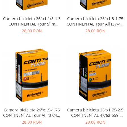
Camera bicicleta 26"x1 1/8-1.3
Camera bicicleta 26"x1.5-1.75
CONTINENTAL Tour Slim
CONTINENTAL Tour All (37/47-
(28/32-559/597), valva FV42
559/590), valva AV40
28,00 RON
28,00 RON
Camera bicicleta 26"x1.5-1.75
Camera bicicleta 26"x1.75-2.5
CONTINENTAL Tour All (37/47-
CONTINENTAL 47/62-559,
559/590), valva FV42
valva AV40
28,00 RON
28,00 RON