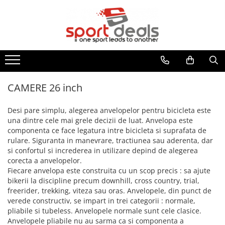
BICICLETE
ACCESORII/COMPONENTE
ECHIPAMENT CICLISM
FITNESS
MULTISPORT
MOBILITATE URBANA
BICICLETE MOUNTAIN BIKE
ACCESORII BICICLETE
CASTI CICLISM
BENZI DE ALERGARE
ARTICOLE INOT
TROTINETE ELECTRICE
BICICLETE MTB-HT
ACCESORII TELEFON
GENTI/COBURI/ BORSETE
BICICLETE FITNESS
ACCESORII
TROTINETE
BICICLETE MTB-FS
DEGRESANTI
CASTI INOT
BORSETE
APARATE MULTIFUNCTIONALE
ACCESORII TROTINETE
CAMERE 26 inch
BICICLETE SOSEA-CICLOCROSS
ANTIFURTURI
COLACI/ARIPIOARE
GENTI/COBURI
ANVELOPE TROTINETA
BANCI EXERCITII
APARATORI NOROI
COSTUME DE BAIE
Desi pare simplu, alegerea anvelopelor pentru bicicleta este
FAT BIKE
RUCSACI
CAMERE TROTINETE
SIMULATOARE VASLIT
una dintre cele mai grele decizii de luat. Anvelopa este
BIDONASE/SUPORTI
PAPUCI
COSTUME TRIATLON
PIESE TROTINETE
BICICLETE BMX/DIRT
componenta ce face legatura intre bicicleta si suprafata de
GANTERE/BARE/DISCURI
CICLOCOMPUTERE/CEASURI/GPS
OCHELARI INOT
ROLE
IMBRACAMINTE
rulare. Siguranta in manevrare, tractiunea sau aderenta, dar
BICICLETE ORAS-TREKKING
BARE GREUTATI
CRICURI
PLUTE INOT
si confortul si increderea in utilizare depind de alegerea
BLUZE
BICICLETE PLIABILE
BARE TRACTIUNI
corecta a anvelopelor.
ROTI AJUTATOARE
VESTE INOT
INCALZITOARE
Fiecare anvelopa este construita cu un scop precis : sa ajute
BICICLETE ELECTRICE
DISCURI
INTRETINERE
TENIS
bikerii la discipline precum downhill, cross country, trial,
JACHETE
GANTERE
LUMINI
BICICLETE COPII
SPORTURI DE IARNA
freerider, trekking, viteza sau oras. Anvelopele, din punct de
PANTALONI
GREUTATI INCHEIETURI
POMPE
verede constructiv, se impart in trei categorii : normale,
24" (varsta peste 10 ani)
TRAMBULINE
TRICOURI
pliabile si tubeless. Anvelopele normale sunt cele clasice.
KETTLEBELL
PORTBAGAJE / COSURI
20" (varsta 7-10 ani)
VESTE
OUTDOOR
Anvelopele pliabile nu au sarma ca si componenta a