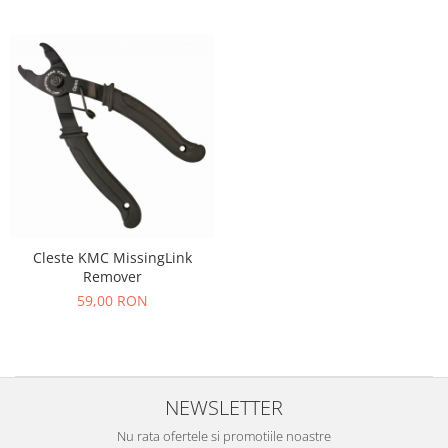
PEDALIERE
RECUPERARE SI INGRIJIRE
SEPCI /CACIULI / BANDANE
BANDANE
CACIULI
MASTI/CAGULE
SEPCI
Cleste KMC MissingLink
Remover
59,00 RON
NEWSLETTER
Nu rata ofertele si promotiile noastre