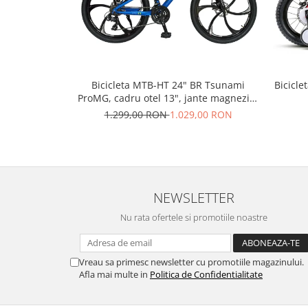
PEDALIERE
RECUPERARE SI INGRIJIRE
SEPCI /CACIULI / BANDANE
BANDANE
CACIULI
MASTI/CAGULE
Bicicleta MTB-HT 24" BR Tsunami
Bicicle
ProMG, cadru otel 13", jante magneziu,
SEPCI
manete secventiale, frane disc, 21
1.299,00 RON
1.029,00 RON
viteze, albastru
NEWSLETTER
Nu rata ofertele si promotiile noastre
Vreau sa primesc newsletter cu promotiile magazinului.
Afla mai multe in
Politica de Confidentialitate