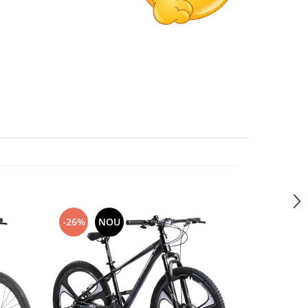
-26%
NOU
-27%