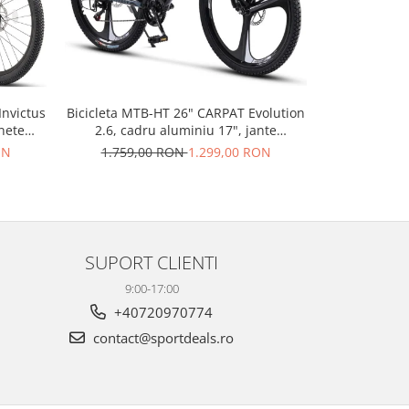
Invictus
Bicicleta MTB-HT 26" CARPAT Evolution
Bicicleta Fa
nete
2.6, cadru aluminiu 17", jante
2.6, cadr
teze,
magneziu, manete secventiale, frane
secventiale
ON
1.759,00 RON
1.299,00 RON
2.149,
disc, 21 viteze, negru/gri
ne
SUPORT CLIENTI
9:00-17:00
+40720970774
contact@sportdeals.ro