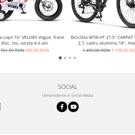
ta copii 16" VELORS Vogue, frane
Bicicleta MTB-HT 27.5" CARPAT 
disc, roz, varsta 4-6 ani
2.7, cadru aluminiu 18", ma
secventiale, frane disc, 21 vi
761,59 RON
499,00 RON
1.499,00 RON
1.199,00 R
negru/gri
SOCIAL
Urmareste-ne in social media