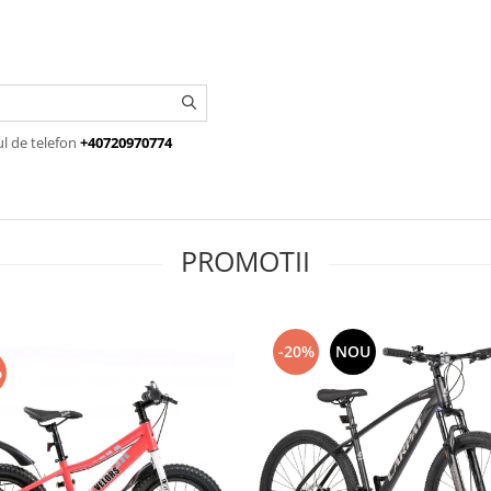
ul de telefon
+40720970774
PROMOTII
-20%
NOU
%