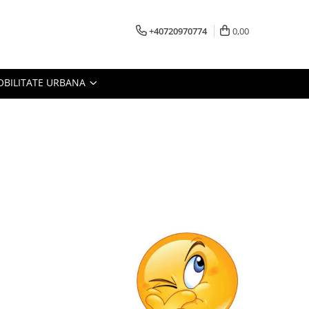
+40720970774
0,00
BILITATE URBANA