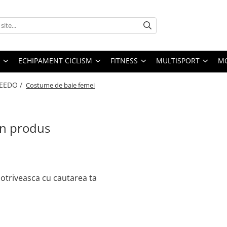
ECHIPAMENT CICLISM
FITNESS
MULTISPORT
MO
PEEDO /
Costume de baie femei
un produs
otriveasca cu cautarea ta