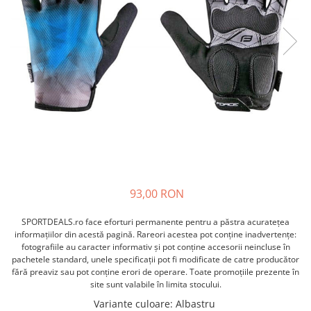
ACCESORII FITNESS
SCULE DEPANARE
18" (varsta 5-7 ani)
HANORACE
SONERII
PROSOAPE FITNESS/YOGA
16" (varsta 4-6 ani)
INCALTAMINTE
ALTE ACCESORII
BANDAJE/PROTECTII/RECUPERARE
14" (varsta 3-5 ani)
HUSE PANTOFI
SUPORTI/STANDURI
FLEXORI
12" (varsta 2-4 ani)
PANTOFI CASUAL
SCAUNE COPII
SALTELE/COVOARE/PAVAJE
BALANCE BIKE (varsta 2-3 ani)
PANTOFI CICLISM
COMPONENTE
SPORT FIT
MANUSI
MASAJ
ANVELOPE SI CAMERE
OCHELARI
CADRE SI PIESE
LENTILE
DIRECTIE
OCHELARI CASUAL
FRANE
OCHELARI CICLISM
FURCI SI AMORTIZOARE
93,00 RON
PROTECTII/ARMURI
PEDALE SI ACCESORII
PIESE E-BIKE
SPORTDEALS.ro face eforturi permanente pentru a păstra acurateţea
ARMURI
informaţiilor din acestă pagină. Rareori acestea pot conţine inadvertenţe:
ROTI SI PIESE
PROTECTII COATE
fotografiile au caracter informativ şi pot conţine accesorii neincluse în
RULMENTI
pachetele standard, unele specificaţii pot fi modificate de catre producător
PROTECTII GENUNCHI
fără preaviz sau pot conţine erori de operare. Toate promoţiile prezente în
SEI SI COMPONENTE
ALTE PROTECTII
site sunt valabile în limita stocului.
TRANSMISIE
PANTALONI PROTECTIE
Variante culoare
: Albastru