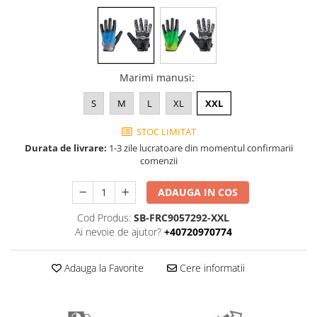
PEDALIERE
RECUPERARE SI INGRIJIRE
SEPCI /CACIULI / BANDANE
BANDANE
CACIULI
Marimi manusi
:
MASTI/CAGULE
SEPCI
S
M
L
XL
XXL
STOC LIMITAT
Durata de livrare:
1-3 zile lucratoare din momentul confirmarii
comenzii
ADAUGA IN COS
Cod Produs:
SB-FRC9057292-XXL
Ai nevoie de ajutor?
+40720970774
Adauga la Favorite
Cere informatii