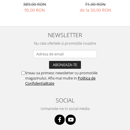
negru/albastru/alb, marime
389,00 RON
71,00 RON
XXS
95,00 RON
de la 50,00 RON
NEWSLETTER
Nu rata ofertele si promotiile noastre
Vreau sa primesc newsletter cu promotiile
magazinului. Afla mai multe in
Politica de
Confidentialitate
SOCIAL
Urmareste-ne in social media