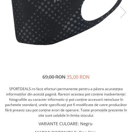
ACCESORII FITNESS
SCULE DEPANARE
18" (varsta 5-7 ani)
HANORACE
SONERII
PROSOAPE FITNESS/YOGA
16" (varsta 4-6 ani)
INCALTAMINTE
ALTE ACCESORII
BANDAJE/PROTECTII/RECUPERARE
14" (varsta 3-5 ani)
HUSE PANTOFI
SUPORTI/STANDURI
FLEXORI
12" (varsta 2-4 ani)
PANTOFI CASUAL
SCAUNE COPII
SALTELE/COVOARE/PAVAJE
BALANCE BIKE (varsta 2-3 ani)
PANTOFI CICLISM
COMPONENTE
SPORT FIT
MANUSI
MASAJ
ANVELOPE SI CAMERE
OCHELARI
CADRE SI PIESE
LENTILE
DIRECTIE
OCHELARI CASUAL
FRANE
69,00 RON
35,00 RON
OCHELARI CICLISM
FURCI SI AMORTIZOARE
PROTECTII/ARMURI
PEDALE SI ACCESORII
SPORTDEALS.ro face eforturi permanente pentru a păstra acurateţea
PIESE E-BIKE
informaţiilor din acestă pagină. Rareori acestea pot conţine inadvertenţe:
ARMURI
fotografiile au caracter informativ şi pot conţine accesorii neincluse în
ROTI SI PIESE
PROTECTII COATE
pachetele standard, unele specificaţii pot fi modificate de catre producător
RULMENTI
fără preaviz sau pot conţine erori de operare. Toate promoţiile prezente în
PROTECTII GENUNCHI
site sunt valabile în limita stocului.
SEI SI COMPONENTE
ALTE PROTECTII
VARIANTE CULOARE
:
Negru
TRANSMISIE
PANTALONI PROTECTIE