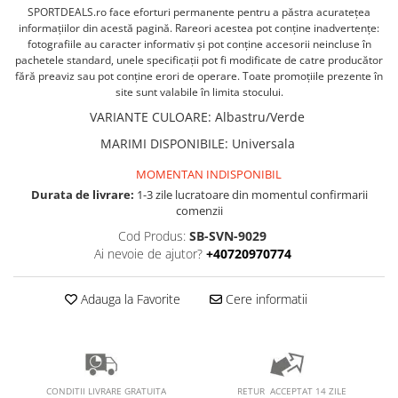
PEDALIERE
RECUPERARE SI INGRIJIRE
SPORTDEALS.ro face eforturi permanente pentru a păstra acurateţea
informaţiilor din acestă pagină. Rareori acestea pot conţine inadvertenţe:
SEPCI /CACIULI / BANDANE
fotografiile au caracter informativ şi pot conţine accesorii neincluse în
BANDANE
pachetele standard, unele specificaţii pot fi modificate de catre producător
fără preaviz sau pot conţine erori de operare. Toate promoţiile prezente în
CACIULI
site sunt valabile în limita stocului.
MASTI/CAGULE
VARIANTE CULOARE
:
Albastru/Verde
SEPCI
MARIMI DISPONIBILE
:
Universala
MOMENTAN INDISPONIBIL
Durata de livrare:
1-3 zile lucratoare din momentul confirmarii
comenzii
Cod Produs:
SB-SVN-9029
Ai nevoie de ajutor?
+40720970774
Adauga la Favorite
Cere informatii
RETUR ACCEPTAT 14 ZILE
CONDITII LIVRARE GRATUITA