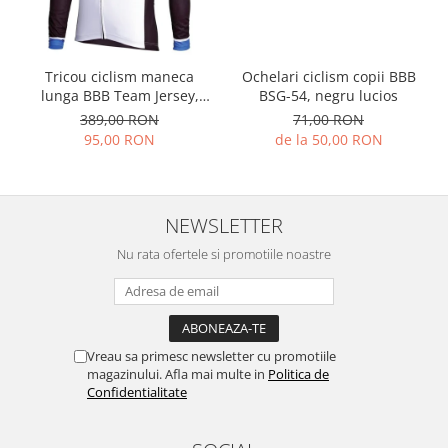
Tricou ciclism maneca
Ochelari ciclism copii BBB
lunga BBB Team Jersey,
BSG-54, negru lucios
negru/albastru/alb, marime
389,00 RON
71,00 RON
XXS
95,00 RON
de la 50,00 RON
NEWSLETTER
Nu rata ofertele si promotiile noastre
Vreau sa primesc newsletter cu promotiile
magazinului. Afla mai multe in
Politica de
Confidentialitate