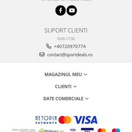
PEDALIERE
RECUPERARE SI INGRIJIRE
SEPCI /CACIULI / BANDANE
BANDANE
CACIULI
SUPORT CLIENTI
MASTI/CAGULE
9:00-17:00
SEPCI
+40720970774
contact@sportdeals.ro
MAGAZINUL MEU
CLIENTI
DATE COMERCIALE