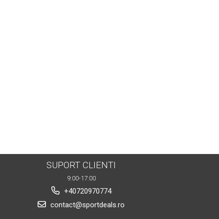
SUPORT CLIENTI
9:00-17:00
+40720970774
contact@sportdeals.ro