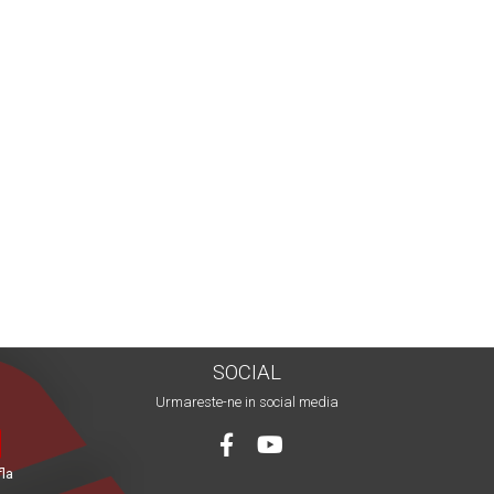
SOCIAL
Urmareste-ne in social media
fla