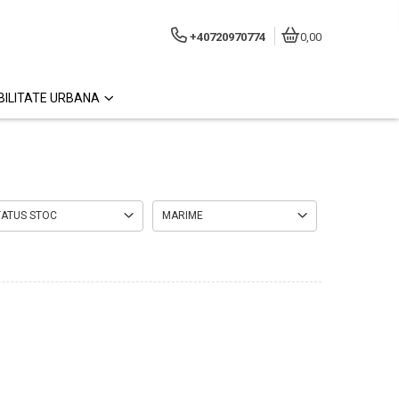
+40720970774
0,00
ILITATE URBANA
TATUS STOC
MARIME