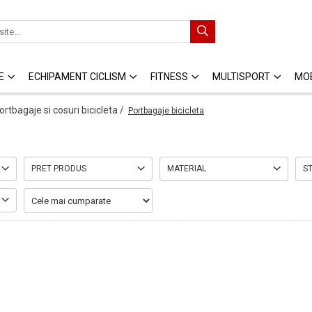
E
ECHIPAMENT CICLISM
FITNESS
MULTISPORT
MOB
ortbagaje si cosuri bicicleta /
Portbagaje bicicleta
PRET PRODUS
MATERIAL
S