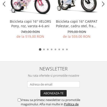
PEDALIERE
RECUPERARE SI INGRIJIRE
SEPCI /CACIULI / BANDANE
BANDANE
Bicicleta copii 16" VELORS
Bicicleta copii 16" CARPAT
Bi
CACIULI
Pony, roz, varsta 4-6 ani
Polestar, cadru otel, frane
Vo
MASTI/CAGULE
V-Brake, albastru, varsta
d
749,00 RON
799,00 RON
SEPCI
4-6 ani
de la 519,00 RON
de la 559,00 RON
NEWSLETTER
Nu rata ofertele si promotiile noastre
Vreau sa primesc newsletter cu promotiile
magazinului. Afla mai multe in
Politica de