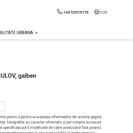
+40720970774
0,00
ILITATE URBANA
SULOV, galben
?
te pentru a păstra acurateţea informaţiilor din acestă pagină.
ţe: fotografiile au caracter informativ şi pot conţine accesorii
 specificaţii pot fi modificate de catre producător fără preaviz