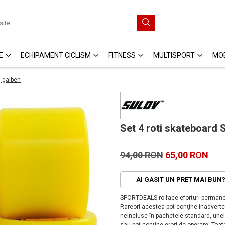
E
ECHIPAMENT CICLISM
FITNESS
MULTISPORT
MOB
, galben
Set 4 roti skateboard 
94,00 RON
65,00 RON
AI GASIT UN PRET MAI BUN
SPORTDEALS.ro face eforturi permanen
Rareori acestea pot conţine inadverten
neincluse în pachetele standard, unele