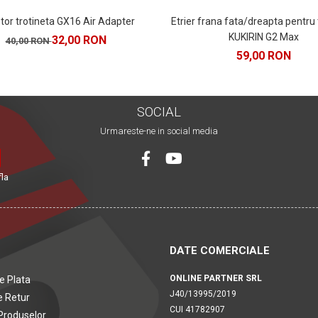
or trotineta GX16 Air Adapter
Etrier frana fata/dreapta pentru 
KUKIRIN G2 Max
32,00 RON
40,00 RON
59,00 RON
SOCIAL
Urmareste-ne in social media
fla
DATE COMERCIALE
ONLINE PARTNER SRL
e Plata
J40/13995/2019
e Retur
CUI 41782907
Produselor