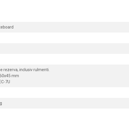
ateboard
de rezerva, inclusiv rulmenti.
, 60x45 mm
EC-7U
g