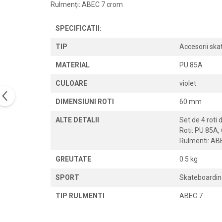
PEDALIERE
RECUPERARE SI INGRIJIRE
Rulmenți: ABEC 7 crom
SEPCI /CACIULI / BANDANE
SPECIFICATII:
BANDANE
CACIULI
TIP
Accesorii sk
MASTI/CAGULE
MATERIAL
PU 85A
SEPCI
CULOARE
violet
DIMENSIUNI ROTI
60 mm
ALTE DETALII
Set de 4 roti 
Roti: PU 85A
Rulmenti: AB
GREUTATE
0.5 kg
SPORT
Skateboardin
TIP RULMENTI
ABEC 7