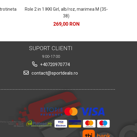
trotineta
Role 2 in 1 IKKI Girl, alb/roz, marimea M (35-
Role 2 in 1 
38)
269,00 RON
27
SUPORT CLIENTI
9:00-17:00
+40720970774
contact@sportdeals.ro