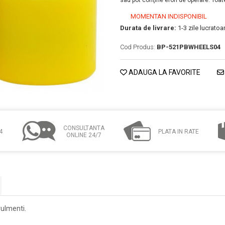
sau pot conţine erori de operare. Toate
MOMENTAN INDISPONIBIL
Durata de livrare:
1-3 zile lucrato
Cod Produs:
BP-521PBWHEELS04
ADAUGA LA FAVORITE
CONSULTANTA
4
PLATA IN RATE
ONLINE 24/7
rulmenti.