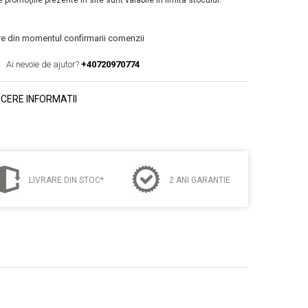
 promoţiile prezente în site sunt valabile în limita stocului.
are din momentul confirmarii comenzii
Ai nevoie de ajutor?
+40720970774
CERE INFORMATII
LIVRARE DIN STOC*
2 ANI GARANTIE