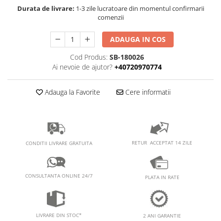
PEDALIERE
RECUPERARE SI INGRIJIRE
Durata de livrare:
1-3 zile lucratoare din momentul confirmarii
comenzii
SEPCI /CACIULI / BANDANE
BANDANE
ADAUGA IN COS
CACIULI
Cod Produs:
SB-180026
MASTI/CAGULE
Ai nevoie de ajutor?
+40720970774
SEPCI
Adauga la Favorite
Cere informatii
RETUR ACCEPTAT 14 ZILE
CONDITII LIVRARE GRATUITA
CONSULTANTA ONLINE 24/7
PLATA IN RATE
LIVRARE DIN STOC*
2 ANI GARANTIE