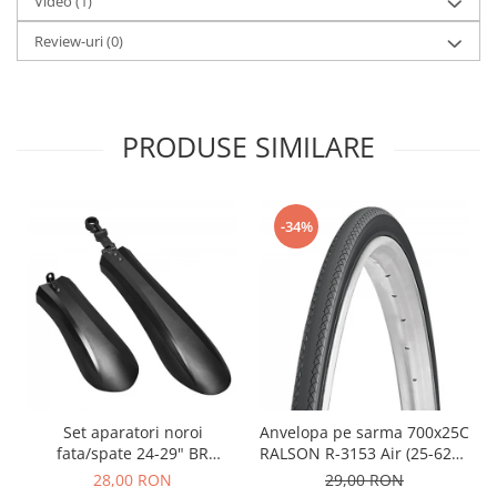
Video
(1)
Review-uri
(0)
PRODUSE SIMILARE
-34%
Set aparatori noroi
Anvelopa pe sarma 700x25C
fata/spate 24-29" BR
RALSON R-3153 Air (25-622),
Components, plastic, negre
negru
28,00 RON
29,00 RON