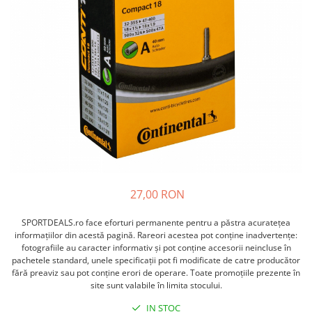
ACCESORII FITNESS
SCULE DEPANARE
18" (varsta 5-7 ani)
HANORACE
SONERII
PROSOAPE FITNESS/YOGA
16" (varsta 4-6 ani)
INCALTAMINTE
ALTE ACCESORII
BANDAJE/PROTECTII/RECUPERARE
14" (varsta 3-5 ani)
HUSE PANTOFI
SUPORTI/STANDURI
FLEXORI
12" (varsta 2-4 ani)
PANTOFI CASUAL
SCAUNE COPII
SALTELE/COVOARE/PAVAJE
BALANCE BIKE (varsta 2-3 ani)
PANTOFI CICLISM
COMPONENTE
SPORT FIT
MANUSI
MASAJ
ANVELOPE SI CAMERE
OCHELARI
CADRE SI PIESE
LENTILE
DIRECTIE
OCHELARI CASUAL
FRANE
OCHELARI CICLISM
FURCI SI AMORTIZOARE
27,00 RON
PROTECTII/ARMURI
PEDALE SI ACCESORII
PIESE E-BIKE
SPORTDEALS.ro face eforturi permanente pentru a păstra acurateţea
ARMURI
informaţiilor din acestă pagină. Rareori acestea pot conţine inadvertenţe:
ROTI SI PIESE
PROTECTII COATE
fotografiile au caracter informativ şi pot conţine accesorii neincluse în
RULMENTI
pachetele standard, unele specificaţii pot fi modificate de catre producător
PROTECTII GENUNCHI
fără preaviz sau pot conţine erori de operare. Toate promoţiile prezente în
SEI SI COMPONENTE
ALTE PROTECTII
site sunt valabile în limita stocului.
TRANSMISIE
PANTALONI PROTECTIE
IN STOC