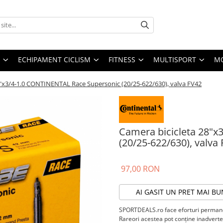
ECHIPAMENT CICLISM
FITNESS
MULTISPORT
MO
8"x3/4-1.0 CONTINENTAL Race Supersonic (20/25-622/630), valva FV42
Camera bicicleta 28"
(20/25-622/630), valva
97,00 RON
AI GASIT UN PRET MAI BU
SPORTDEALS.ro face eforturi permanen
Rareori acestea pot conţine inadverten