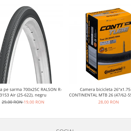
a pe sarma 700x25C RALSON R-
Camera bicicleta 26"x1.75
3153 Air (25-622), negru
CONTINENTAL MTB 26 (47/62-55
FV42
29,00 RON
19,00 RON
28,00 RON