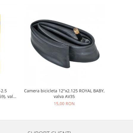
-38%
-2.5
Camera bicicleta 12"x2.125 ROYAL BABY,
Far fata F
9), valva
valva AV35
15,00 RON
26