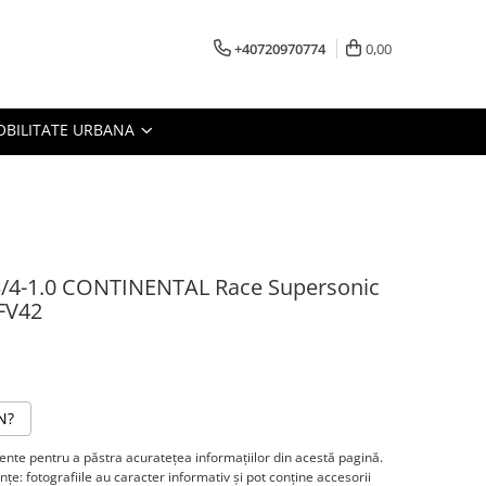
+40720970774
0,00
BILITATE URBANA
x3/4-1.0 CONTINENTAL Race Supersonic
 FV42
N?
te pentru a păstra acurateţea informaţiilor din acestă pagină.
ţe: fotografiile au caracter informativ şi pot conţine accesorii