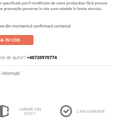
 specificaţii pot fi modificate de catre producător fără preaviz
 promoţiile prezente în site sunt valabile în limita stocului.
oare din momentul confirmarii comenzii
A IN COS
oie de ajutor?
+40720970774
informatii
LIVRARE DIN
2 ANI GARANTIE
STOC*