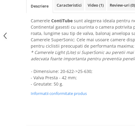
PEDALIERE
RECUPERARE SI INGRIJIRE
Caracteristici
Video
(1)
Review-uri
(0)
Descriere
SEPCI /CACIULI / BANDANE
BANDANE
Camerele
ContiTube
sunt alegerea ideala pentru nece
Continental gasesti cu usurinta o camera potrivita
CACIULI
roata, lungime sau tip de valva, balonaj anvelopa sa
MASTI/CAGULE
Camerele SuperSonic: Cele mai usoare camere disp
SEPCI
pentru ciclistii preocupati de performanta maxima;
* Camerele Light (Lite) si SuperSonic au peretii mai
adecvata foarte importanta pentru preventia penelor
-
Dimensiune: 20-622->25-630;
-
Valva Presta - 42 mm;
-
Greutate: 50 g.
Informatii conformitate produs