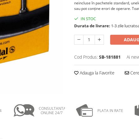
neincluse în pachetele standard, unele
sau pot conţine erori de operare. Toate
IN STOC
Durata de livrare:
1-3 zile lucrat
ADAUG
Cod Produs:
SB-181881
Ai nev
Adauga la Favorite
Cere 
CONSULTANTA
4
PLATA IN RATE
ONLINE 24/7