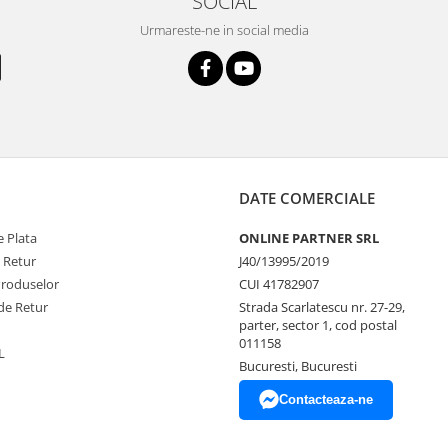
SOCIAL
Urmareste-ne in social media
DATE COMERCIALE
 Plata
ONLINE PARTNER SRL
e Retur
J40/13995/2019
Produselor
CUI 41782907
de Retur
Strada Scarlatescu nr. 27-29,
parter, sector 1, cod postal
011158
L
Bucuresti, Bucuresti
Contacteaza-ne