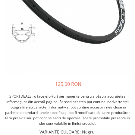
ACCESORII FITNESS
SCULE DEPANARE
18" (varsta 5-7 ani)
HANORACE
SONERII
PROSOAPE FITNESS/YOGA
16" (varsta 4-6 ani)
INCALTAMINTE
ALTE ACCESORII
BANDAJE/PROTECTII/RECUPERARE
14" (varsta 3-5 ani)
HUSE PANTOFI
SUPORTI/STANDURI
FLEXORI
12" (varsta 2-4 ani)
PANTOFI CASUAL
SCAUNE COPII
SALTELE/COVOARE/PAVAJE
BALANCE BIKE (varsta 2-3 ani)
PANTOFI CICLISM
COMPONENTE
SPORT FIT
MANUSI
MASAJ
ANVELOPE SI CAMERE
OCHELARI
CADRE SI PIESE
LENTILE
DIRECTIE
OCHELARI CASUAL
FRANE
OCHELARI CICLISM
FURCI SI AMORTIZOARE
125,00 RON
PROTECTII/ARMURI
PEDALE SI ACCESORII
PIESE E-BIKE
SPORTDEALS.ro face eforturi permanente pentru a păstra acurateţea
ARMURI
informaţiilor din acestă pagină. Rareori acestea pot conţine inadvertenţe:
ROTI SI PIESE
PROTECTII COATE
fotografiile au caracter informativ şi pot conţine accesorii neincluse în
RULMENTI
pachetele standard, unele specificaţii pot fi modificate de catre producător
PROTECTII GENUNCHI
fără preaviz sau pot conţine erori de operare. Toate promoţiile prezente în
SEI SI COMPONENTE
ALTE PROTECTII
site sunt valabile în limita stocului.
TRANSMISIE
PANTALONI PROTECTIE
VARIANTE CULOARE
:
Negru