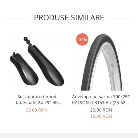
PRODUSE SIMILARE
-34%
Set aparatori noroi
Anvelopa pe sarma 700x25C
fata/spate 24-29" BR
RALSON R-3153 Air (25-622),
Components, plastic, negre
negru
28,00 RON
29,00 RON
19,00 RON