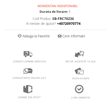
PEDALIERE
RECUPERARE SI INGRIJIRE
MOMENTAN INDISPONIBIL
SEPCI /CACIULI / BANDANE
Durata de livrare:
1
BANDANE
Cod Produs:
SB-FRC70236
CACIULI
Ai nevoie de ajutor?
+40720970774
MASTI/CAGULE
SEPCI
Adauga la Favorite
Cere informatii
RETUR ACCEPTAT 14 ZILE
CONDITII LIVRARE GRATUITA
CONSULTANTA ONLINE 24/7
PLATA IN RATE
LIVRARE DIN STOC*
2 ANI GARANTIE