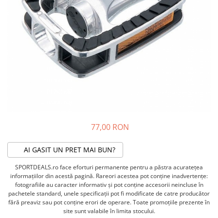
ACCESORII FITNESS
SCULE DEPANARE
18" (varsta 5-7 ani)
HANORACE
SONERII
PROSOAPE FITNESS/YOGA
16" (varsta 4-6 ani)
INCALTAMINTE
ALTE ACCESORII
BANDAJE/PROTECTII/RECUPERARE
14" (varsta 3-5 ani)
HUSE PANTOFI
SUPORTI/STANDURI
FLEXORI
12" (varsta 2-4 ani)
PANTOFI CASUAL
SCAUNE COPII
SALTELE/COVOARE/PAVAJE
BALANCE BIKE (varsta 2-3 ani)
PANTOFI CICLISM
COMPONENTE
SPORT FIT
MANUSI
MASAJ
ANVELOPE SI CAMERE
OCHELARI
CADRE SI PIESE
LENTILE
DIRECTIE
OCHELARI CASUAL
FRANE
77,00 RON
OCHELARI CICLISM
FURCI SI AMORTIZOARE
PROTECTII/ARMURI
PEDALE SI ACCESORII
AI GASIT UN PRET MAI BUN?
PIESE E-BIKE
ARMURI
SPORTDEALS.ro face eforturi permanente pentru a păstra acurateţea
ROTI SI PIESE
PROTECTII COATE
informaţiilor din acestă pagină. Rareori acestea pot conţine inadvertenţe:
RULMENTI
PROTECTII GENUNCHI
fotografiile au caracter informativ şi pot conţine accesorii neincluse în
SEI SI COMPONENTE
pachetele standard, unele specificaţii pot fi modificate de catre producător
ALTE PROTECTII
fără preaviz sau pot conţine erori de operare. Toate promoţiile prezente în
TRANSMISIE
PANTALONI PROTECTIE
site sunt valabile în limita stocului.