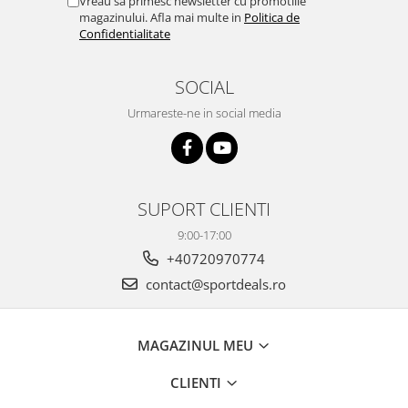
Vreau sa primesc newsletter cu promotiile
magazinului. Afla mai multe in
Politica de
Confidentialitate
SOCIAL
Urmareste-ne in social media
SUPORT CLIENTI
9:00-17:00
+40720970774
contact@sportdeals.ro
MAGAZINUL MEU
CLIENTI