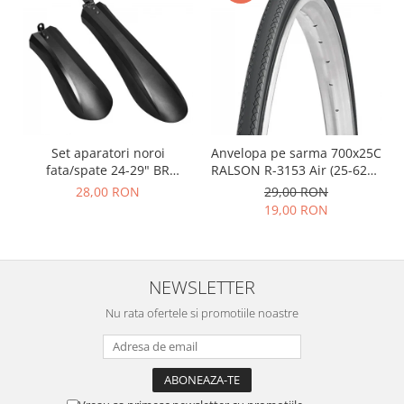
Set aparatori noroi
Anvelopa pe sarma 700x25C
fata/spate 24-29" BR
RALSON R-3153 Air (25-622),
Components, plastic, negre
negru
28,00 RON
29,00 RON
19,00 RON
NEWSLETTER
Nu rata ofertele si promotiile noastre