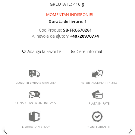
PEDALIERE
RECUPERARE SI INGRIJIRE
GREUTATE
:
416 g
SEPCI /CACIULI / BANDANE
MOMENTAN INDISPONIBIL
BANDANE
Durata de livrare:
1
CACIULI
Cod Produs:
SB-FRC670261
MASTI/CAGULE
Ai nevoie de ajutor?
+40720970774
SEPCI
Adauga la Favorite
Cere informatii
RETUR ACCEPTAT 14 ZILE
CONDITII LIVRARE GRATUITA
CONSULTANTA ONLINE 24/7
PLATA IN RATE
LIVRARE DIN STOC*
2 ANI GARANTIE