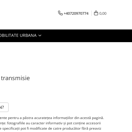
+40720970774
0,00
BILITATE URBANA
 transmisie
N?
te pentru a păstra acurateţea informaţiilor din acestă pagină.
ţe: fotografiile au caracter informativ şi pot conţine accesorii
 specificaţii pot fi modificate de catre producător fără preaviz