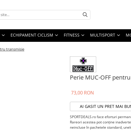
ECHIPAMENT CICLISM
FITNESS
MULTISPORT
MO
ru transmisie
Perie MUC-OFF pentru
73,00 RON
AI GASIT UN PRET MAI BU
SPORTDEALS.ro face eforturi permanen
Rareori acestea pot conţine inadverten
neincluse în pachetele standard, unele