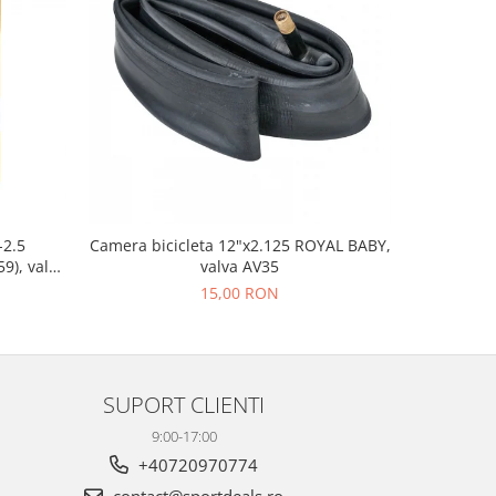
-38%
-2.5
Camera bicicleta 12"x2.125 ROYAL BABY,
Far fata F
9), valva
valva AV35
15,00 RON
26
SUPORT CLIENTI
9:00-17:00
+40720970774