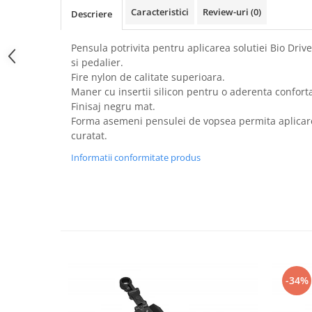
PEDALIERE
RECUPERARE SI INGRIJIRE
Caracteristici
Review-uri
(0)
Descriere
SEPCI /CACIULI / BANDANE
BANDANE
Pensula potrivita pentru aplicarea solutiei Bio Driv
si pedalier.
CACIULI
Fire nylon de calitate superioara.
MASTI/CAGULE
Maner cu insertii silicon pentru o aderenta conforta
SEPCI
Finisaj negru mat.
Forma asemeni pensulei de vopsea permita aplicare
curatat.
Informatii conformitate produs
-34%