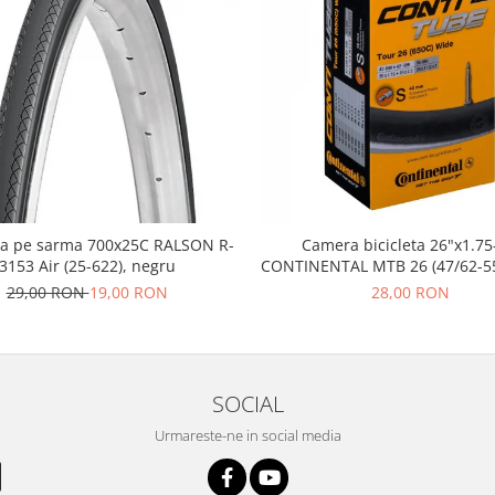
a pe sarma 700x25C RALSON R-
Camera bicicleta 26"x1.75
3153 Air (25-622), negru
CONTINENTAL MTB 26 (47/62-55
FV42
29,00 RON
19,00 RON
28,00 RON
SOCIAL
Urmareste-ne in social media