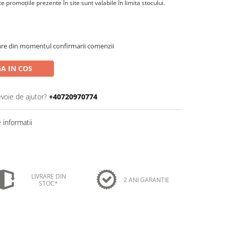
 promoţiile prezente în site sunt valabile în limita stocului.
oare din momentul confirmarii comenzii
A IN COS
evoie de ajutor?
+40720970774
informatii
LIVRARE DIN
2 ANI GARANTIE
STOC*