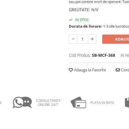
sau pot conţine erori de operare. Toate
GREUTATE
:
N/V
IN STOC
Durata de livrare:
1-3 zile lucrat
ADAUG
Cod Produs:
SB-MCF-368
Ai n
Adauga la Favorite
Cere 
CONSULTANTA
4
PLATA IN RATE
ONLINE 24/7