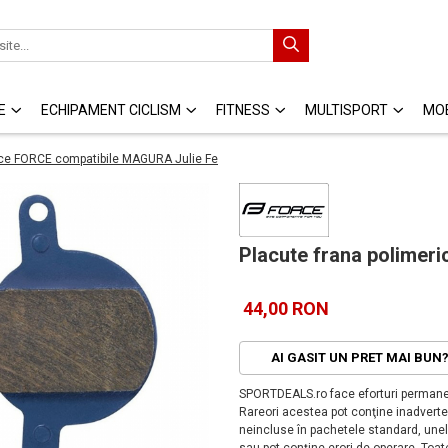
E
ECHIPAMENT CICLISM
FITNESS
MULTISPORT
MOB
ice FORCE compatibile MAGURA Julie Fe
Placute frana polimer
44,00 RON
AI GASIT UN PRET MAI BUN
SPORTDEALS.ro face eforturi permanen
Rareori acestea pot conţine inadverten
neincluse în pachetele standard, unele