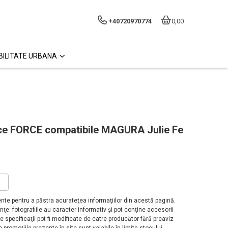
+40720970774
0,00
ILITATE URBANA
ice FORCE compatibile MAGURA Julie Fe
?
te pentru a păstra acurateţea informaţiilor din acestă pagină.
ţe: fotografiile au caracter informativ şi pot conţine accesorii
 specificaţii pot fi modificate de catre producător fără preaviz