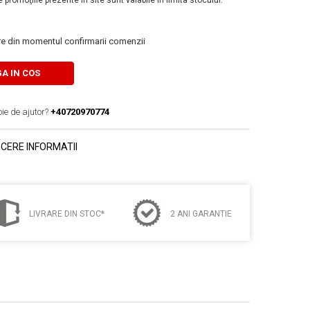
 promoţiile prezente în site sunt valabile în limita stocului.
are din momentul confirmarii comenzii
A IN COS
oie de ajutor?
+40720970774
CERE INFORMATII
LIVRARE DIN STOC*
2 ANI GARANTIE