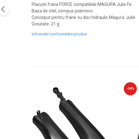
PEDALIERE
RECUPERARE SI INGRIJIRE
Placute frana FORCE compatibile MAGURA Julie Fe.
Baza de otel, compus polimeric.
SEPCI /CACIULI / BANDANE
Conceput pentru frane cu disc hidraulic Magura: Julie.
BANDANE
Greutate: 21 g
CACIULI
Informatii conformitate produs
MASTI/CAGULE
SEPCI
-34%