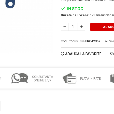
sau pot conţine erori de operare. Toate
IN STOC
Durata de livrare:
1-3 zile lucrato
ADAUG
Cod Produs:
SB-FRC42352
Ai nev
ADAUGA LA FAVORITE
CONSULTANTA
4
PLATA IN RATE
ONLINE 24/7