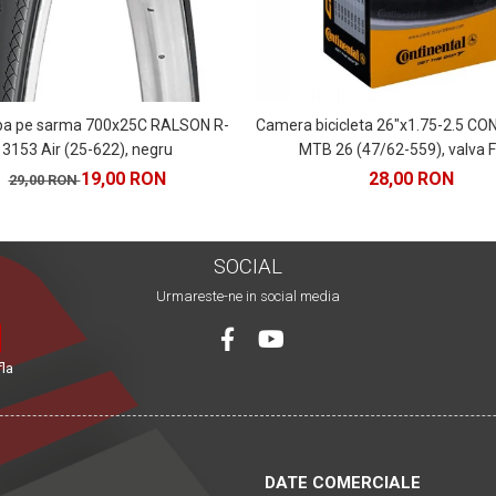
pa pe sarma 700x25C RALSON R-
Camera bicicleta 26"x1.75-2.5 C
3153 Air (25-622), negru
MTB 26 (47/62-559), valva 
19,00 RON
28,00 RON
29,00 RON
SOCIAL
Urmareste-ne in social media
fla
DATE COMERCIALE