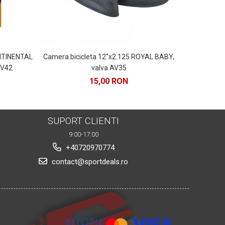
ONTINENTAL
Camera bicicleta 12"x2.125 ROYAL BABY,
Far fata FOR
FV42
valva AV35
15,00 RON
26
SUPORT CLIENTI
9:00-17:00
+40720970774
contact@sportdeals.ro