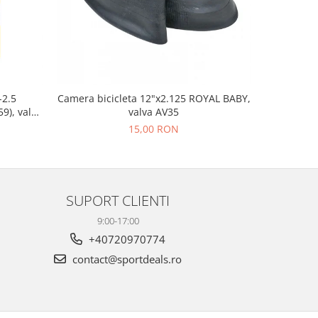
-38%
-2.5
Camera bicicleta 12"x2.125 ROYAL BABY,
Far fata F
9), valva
valva AV35
15,00 RON
26
SUPORT CLIENTI
9:00-17:00
+40720970774
contact@sportdeals.ro