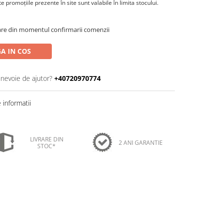
 promoţiile prezente în site sunt valabile în limita stocului.
oare din momentul confirmarii comenzii
A IN COS
 nevoie de ajutor?
+40720970774
informatii
LIVRARE DIN
2 ANI GARANTIE
STOC*