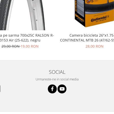
a pe sarma 700x25C RALSON R-
Camera bicicleta 26"x1.75
3153 Air (25-622), negru
CONTINENTAL MTB 26 (47/62-55
FV42
29,00 RON
19,00 RON
28,00 RON
SOCIAL
Urmareste-ne in social media