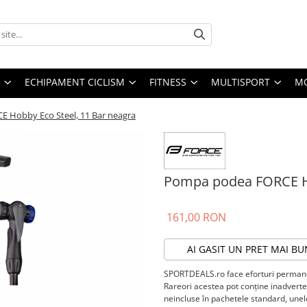
ECHIPAMENT CICLISM
FITNESS
MULTISPORT
MO
 Hobby Eco Steel, 11 Bar neagra
Pompa podea FORCE Ho
161,00 RON
AI GASIT UN PRET MAI BU
SPORTDEALS.ro face eforturi permanen
Rareori acestea pot conţine inadverten
neincluse în pachetele standard, unele