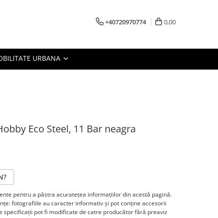
+40720970774
0,00
BILITATE URBANA
bby Eco Steel, 11 Bar neagra
N?
te pentru a păstra acurateţea informaţiilor din acestă pagină.
ţe: fotografiile au caracter informativ şi pot conţine accesorii
 specificaţii pot fi modificate de catre producător fără preaviz