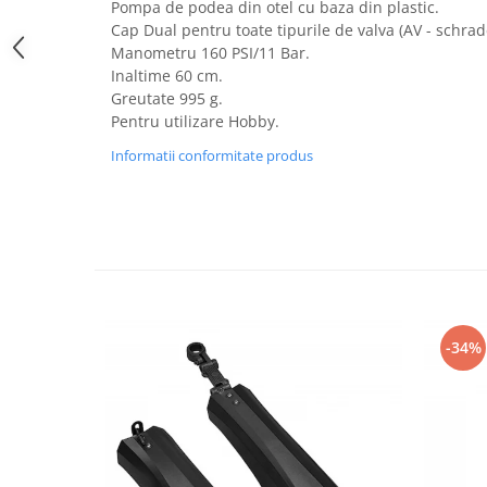
PEDALIERE
RECUPERARE SI INGRIJIRE
Pompa de podea din otel cu baza din plastic.
Cap Dual pentru toate tipurile de valva (AV - schrade
SEPCI /CACIULI / BANDANE
Manometru 160 PSI/11 Bar.
BANDANE
Inaltime 60 cm.
Greutate 995 g.
CACIULI
Pentru utilizare Hobby.
MASTI/CAGULE
Informatii conformitate produs
SEPCI
-34%