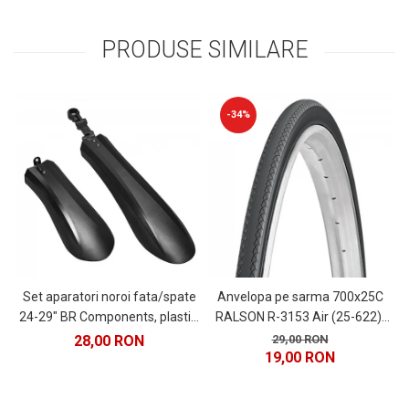
PRODUSE SIMILARE
-34%
Set aparatori noroi fata/spate
Anvelopa pe sarma 700x25C
24-29" BR Components, plastic,
RALSON R-3153 Air (25-622),
C
negre
negru
28,00 RON
29,00 RON
19,00 RON