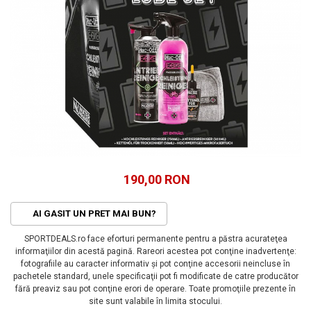
ACCESORII FITNESS
SCULE DEPANARE
18" (varsta 5-7 ani)
HANORACE
SONERII
PROSOAPE FITNESS/YOGA
16" (varsta 4-6 ani)
INCALTAMINTE
ALTE ACCESORII
BANDAJE/PROTECTII/RECUPERARE
14" (varsta 3-5 ani)
HUSE PANTOFI
SUPORTI/STANDURI
FLEXORI
12" (varsta 2-4 ani)
PANTOFI CASUAL
SCAUNE COPII
SALTELE/COVOARE/PAVAJE
BALANCE BIKE (varsta 2-3 ani)
PANTOFI CICLISM
COMPONENTE
SPORT FIT
MANUSI
MASAJ
ANVELOPE SI CAMERE
OCHELARI
CADRE SI PIESE
LENTILE
DIRECTIE
OCHELARI CASUAL
FRANE
190,00 RON
OCHELARI CICLISM
FURCI SI AMORTIZOARE
PROTECTII/ARMURI
PEDALE SI ACCESORII
AI GASIT UN PRET MAI BUN?
PIESE E-BIKE
ARMURI
SPORTDEALS.ro face eforturi permanente pentru a păstra acurateţea
ROTI SI PIESE
PROTECTII COATE
informaţiilor din acestă pagină. Rareori acestea pot conţine inadvertenţe:
RULMENTI
PROTECTII GENUNCHI
fotografiile au caracter informativ şi pot conţine accesorii neincluse în
SEI SI COMPONENTE
pachetele standard, unele specificaţii pot fi modificate de catre producător
ALTE PROTECTII
fără preaviz sau pot conţine erori de operare. Toate promoţiile prezente în
TRANSMISIE
PANTALONI PROTECTIE
site sunt valabile în limita stocului.