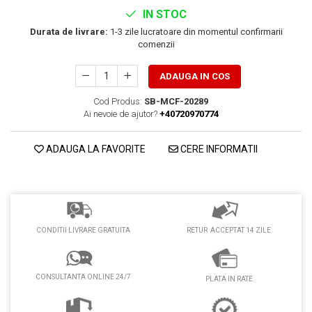
PEDALIERE
RECUPERARE SI INGRIJIRE
IN STOC
SEPCI /CACIULI / BANDANE
Durata de livrare:
1-3 zile lucratoare din momentul confirmarii
comenzii
BANDANE
CACIULI
ADAUGA IN COS
MASTI/CAGULE
Cod Produs:
SB-MCF-20289
SEPCI
Ai nevoie de ajutor?
+40720970774
ADAUGA LA FAVORITE
CERE INFORMATII
RETUR ACCEPTAT 14 ZILE
CONDITII LIVRARE GRATUITA
CONSULTANTA ONLINE 24/7
PLATA IN RATE