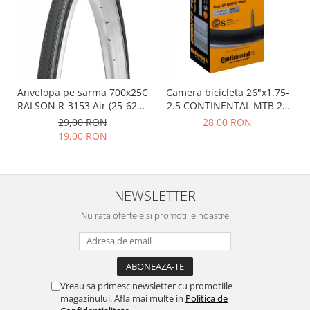
Anvelopa pe sarma 700x25C
Camera bicicleta 26"x1.75-
RALSON R-3153 Air (25-622),
2.5 CONTINENTAL MTB 26
negru
(47/62-559), valva FV42
29,00 RON
28,00 RON
19,00 RON
NEWSLETTER
Nu rata ofertele si promotiile noastre
Vreau sa primesc newsletter cu promotiile
magazinului. Afla mai multe in
Politica de