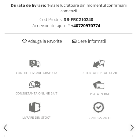
PEDALIERE
RECUPERARE SI INGRIJIRE
Durata de livrare:
1-3 zile lucratoare din momentul confirmarii
comenzii
SEPCI /CACIULI / BANDANE
Cod Produs:
SB-FRC210240
BANDANE
Ai nevoie de ajutor?
+40720970774
CACIULI
MASTI/CAGULE
Adauga la Favorite
Cere informatii
SEPCI
RETUR ACCEPTAT 14 ZILE
CONDITII LIVRARE GRATUITA
CONSULTANTA ONLINE 24/7
PLATA IN RATE
LIVRARE DIN STOC*
2 ANI GARANTIE