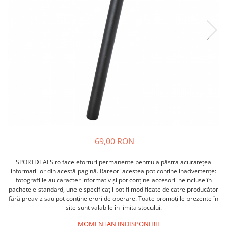
ACCESORII FITNESS
SCULE DEPANARE
18" (varsta 5-7 ani)
HANORACE
SONERII
PROSOAPE FITNESS/YOGA
16" (varsta 4-6 ani)
INCALTAMINTE
ALTE ACCESORII
BANDAJE/PROTECTII/RECUPERARE
14" (varsta 3-5 ani)
HUSE PANTOFI
SUPORTI/STANDURI
FLEXORI
12" (varsta 2-4 ani)
PANTOFI CASUAL
SCAUNE COPII
SALTELE/COVOARE/PAVAJE
BALANCE BIKE (varsta 2-3 ani)
PANTOFI CICLISM
COMPONENTE
SPORT FIT
MANUSI
MASAJ
ANVELOPE SI CAMERE
OCHELARI
CADRE SI PIESE
LENTILE
DIRECTIE
OCHELARI CASUAL
FRANE
OCHELARI CICLISM
FURCI SI AMORTIZOARE
69,00 RON
PROTECTII/ARMURI
PEDALE SI ACCESORII
PIESE E-BIKE
SPORTDEALS.ro face eforturi permanente pentru a păstra acurateţea
ARMURI
informaţiilor din acestă pagină. Rareori acestea pot conţine inadvertenţe:
ROTI SI PIESE
PROTECTII COATE
fotografiile au caracter informativ şi pot conţine accesorii neincluse în
RULMENTI
pachetele standard, unele specificaţii pot fi modificate de catre producător
PROTECTII GENUNCHI
fără preaviz sau pot conţine erori de operare. Toate promoţiile prezente în
SEI SI COMPONENTE
ALTE PROTECTII
site sunt valabile în limita stocului.
TRANSMISIE
PANTALONI PROTECTIE
MOMENTAN INDISPONIBIL