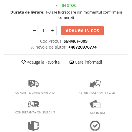
PEDALIERE
RECUPERARE SI INGRIJIRE
IN STOC
SEPCI /CACIULI / BANDANE
Durata de livrare:
1-3 zile lucratoare din momentul confirmarii
comenzii
BANDANE
CACIULI
ADAUGA IN COS
MASTI/CAGULE
Cod Produs:
SB-MCF-009
SEPCI
Ai nevoie de ajutor?
+40720970774
Adauga la Favorite
Cere informatii
RETUR ACCEPTAT 14 ZILE
CONDITII LIVRARE GRATUITA
CONSULTANTA ONLINE 24/7
PLATA IN RATE