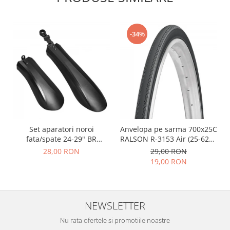
-34%
Set aparatori noroi
Anvelopa pe sarma 700x25C
fata/spate 24-29" BR
RALSON R-3153 Air (25-622),
Components, plastic, negre
negru
28,00 RON
29,00 RON
19,00 RON
NEWSLETTER
Nu rata ofertele si promotiile noastre