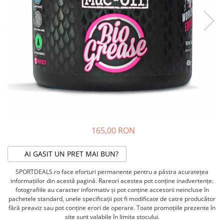
ACCESORII FITNESS
SCULE DEPANARE
18" (varsta 5-7 ani)
HANORACE
SONERII
PROSOAPE FITNESS/YOGA
16" (varsta 4-6 ani)
INCALTAMINTE
ALTE ACCESORII
BANDAJE/PROTECTII/RECUPERARE
14" (varsta 3-5 ani)
HUSE PANTOFI
SUPORTI/STANDURI
FLEXORI
12" (varsta 2-4 ani)
PANTOFI CASUAL
SCAUNE COPII
SALTELE/COVOARE/PAVAJE
BALANCE BIKE (varsta 2-3 ani)
PANTOFI CICLISM
COMPONENTE
SPORT FIT
MANUSI
MASAJ
ANVELOPE SI CAMERE
OCHELARI
CADRE SI PIESE
LENTILE
DIRECTIE
OCHELARI CASUAL
FRANE
165,00 RON
OCHELARI CICLISM
FURCI SI AMORTIZOARE
PROTECTII/ARMURI
PEDALE SI ACCESORII
AI GASIT UN PRET MAI BUN?
PIESE E-BIKE
ARMURI
SPORTDEALS.ro face eforturi permanente pentru a păstra acurateţea
ROTI SI PIESE
PROTECTII COATE
informaţiilor din acestă pagină. Rareori acestea pot conţine inadvertenţe:
RULMENTI
PROTECTII GENUNCHI
fotografiile au caracter informativ şi pot conţine accesorii neincluse în
SEI SI COMPONENTE
pachetele standard, unele specificaţii pot fi modificate de catre producător
ALTE PROTECTII
fără preaviz sau pot conţine erori de operare. Toate promoţiile prezente în
TRANSMISIE
PANTALONI PROTECTIE
site sunt valabile în limita stocului.