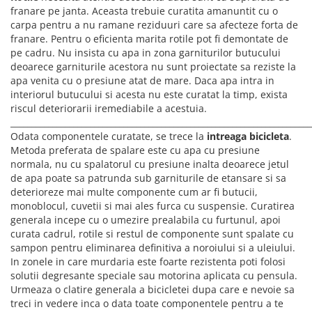
franare pe janta. Aceasta trebuie curatita amanuntit cu o
carpa pentru a nu ramane reziduuri care sa afecteze forta de
franare. Pentru o eficienta marita rotile pot fi demontate de
pe cadru. Nu insista cu apa in zona garniturilor butucului
deoarece garniturile acestora nu sunt proiectate sa reziste la
apa venita cu o presiune atat de mare. Daca apa intra in
interiorul butucului si acesta nu este curatat la timp, exista
riscul deteriorarii iremediabile a acestuia.
________________________________________________________________________
Odata componentele curatate, se trece la
intreaga bicicleta
.
Metoda preferata de spalare este cu apa cu presiune
normala, nu cu spalatorul cu presiune inalta deoarece jetul
de apa poate sa patrunda sub garniturile de etansare si sa
deterioreze mai multe componente cum ar fi butucii,
monoblocul, cuvetii si mai ales furca cu suspensie. Curatirea
generala incepe cu o umezire prealabila cu furtunul, apoi
curata cadrul, rotile si restul de componente sunt spalate cu
sampon pentru eliminarea definitiva a noroiului si a uleiului.
In zonele in care murdaria este foarte rezistenta poti folosi
solutii degresante speciale sau motorina aplicata cu pensula.
Urmeaza o clatire generala a bicicletei dupa care e nevoie sa
treci in vedere inca o data toate componentele pentru a te