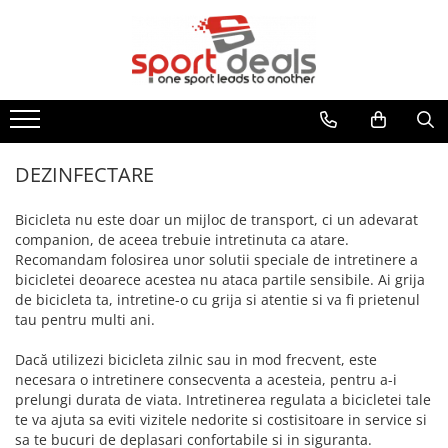
BICICLETE
ACCESORII/COMPONENTE
ECHIPAMENT CICLISM
FITNESS
MULTISPORT
MOBILITATE URBANA
BICICLETE MOUNTAIN BIKE
ACCESORII BICICLETE
CASTI CICLISM
BENZI DE ALERGARE
ARTICOLE INOT
TROTINETE ELECTRICE
BICICLETE MTB-HT
ACCESORII TELEFON
GENTI/COBURI/ BORSETE
BICICLETE FITNESS
ACCESORII
TROTINETE
BICICLETE MTB-FS
DEGRESANTI
CASTI INOT
BORSETE
APARATE MULTIFUNCTIONALE
ACCESORII TROTINETE
DEZINFECTARE
BICICLETE SOSEA-CICLOCROSS
ANTIFURTURI
COLACI/ARIPIOARE
GENTI/COBURI
ANVELOPE TROTINETA
BANCI EXERCITII
APARATORI NOROI
COSTUME DE BAIE
Bicicleta nu este doar un mijloc de transport, ci un adevarat
FAT BIKE
RUCSACI
CAMERE TROTINETE
SIMULATOARE VASLIT
companion, de aceea trebuie intretinuta ca atare.
BIDONASE/SUPORTI
PAPUCI
COSTUME TRIATLON
PIESE TROTINETE
BICICLETE BMX/DIRT
Recomandam folosirea unor solutii speciale de intretinere a
GANTERE/BARE/DISCURI
CICLOCOMPUTERE/CEASURI/GPS
OCHELARI INOT
ROLE
IMBRACAMINTE
bicicletei deoarece acestea nu ataca partile sensibile. Ai grija
BICICLETE ORAS-TREKKING
BARE GREUTATI
CRICURI
PLUTE INOT
de bicicleta ta, intretine-o cu grija si atentie si va fi prietenul
BLUZE
BICICLETE PLIABILE
BARE TRACTIUNI
tau pentru multi ani.
ROTI AJUTATOARE
VESTE INOT
INCALZITOARE
BICICLETE ELECTRICE
DISCURI
INTRETINERE
TENIS
Dacă utilizezi bicicleta zilnic sau in mod frecvent, este
JACHETE
GANTERE
LUMINI
BICICLETE COPII
SPORTURI DE IARNA
necesara o intretinere consecventa a acesteia, pentru a-i
PANTALONI
GREUTATI INCHEIETURI
POMPE
prelungi durata de viata. Intretinerea regulata a bicicletei tale
24" (varsta peste 10 ani)
TRAMBULINE
TRICOURI
te va ajuta sa eviti vizitele nedorite si costisitoare in service si
KETTLEBELL
PORTBAGAJE / COSURI
20" (varsta 7-10 ani)
VESTE
OUTDOOR
sa te bucuri de deplasari confortabile si in siguranta.