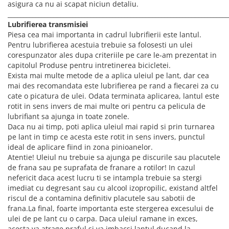
asigura ca nu ai scapat niciun detaliu.
________________________________________________________________________
Lubrifierea transmisiei
Piesa cea mai importanta in cadrul lubrifierii este lantul.
Pentru lubrifierea acestuia trebuie sa folosesti un ulei
corespunzator ales dupa criteriile pe care le-am prezentat in
capitolul Produse pentru intretinerea bicicletei.
Exista mai multe metode de a aplica uleiul pe lant, dar cea
mai des recomandata este lubrifierea pe rand a fiecarei za cu
cate o picatura de ulei. Odata terminata aplicarea, lantul este
rotit in sens invers de mai multe ori pentru ca pelicula de
lubrifiant sa ajunga in toate zonele.
Daca nu ai timp, poti aplica uleiul mai rapid si prin turnarea
pe lant in timp ce acesta este rotit in sens invers, punctul
ideal de aplicare fiind in zona pinioanelor.
Atentie! Uleiul nu trebuie sa ajunga pe discurile sau placutele
de frana sau pe suprafata de franare a rotilor! In cazul
nefericit daca acest lucru ti se intampla trebuie sa stergi
imediat cu degresant sau cu alcool izopropilic, existand altfel
riscul de a contamina definitiv placutele sau sabotii de
frana.La final, foarte importanta este stergerea excesului de
ulei de pe lant cu o carpa. Daca uleiul ramane in exces,
acesta va atrage praful si va imbacsi lantul ducand la