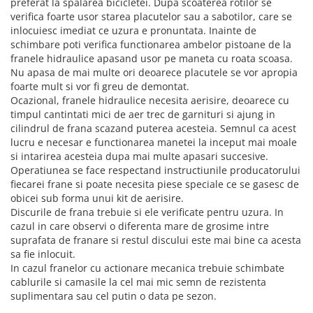
preferat la spalarea bicicletei. Dupa scoaterea rotilor se
verifica foarte usor starea placutelor sau a sabotilor, care se
inlocuiesc imediat ce uzura e pronuntata. Inainte de
schimbare poti verifica functionarea ambelor pistoane de la
franele hidraulice apasand usor pe maneta cu roata scoasa.
Nu apasa de mai multe ori deoarece placutele se vor apropia
foarte mult si vor fi greu de demontat.
Ocazional, franele hidraulice necesita aerisire, deoarece cu
timpul cantintati mici de aer trec de garnituri si ajung in
cilindrul de frana scazand puterea acesteia. Semnul ca acest
lucru e necesar e functionarea manetei la inceput mai moale
si intarirea acesteia dupa mai multe apasari succesive.
Operatiunea se face respectand instructiunile producatorului
fiecarei frane si poate necesita piese speciale ce se gasesc de
obicei sub forma unui kit de aerisire.
Discurile de frana trebuie si ele verificate pentru uzura. In
cazul in care observi o diferenta mare de grosime intre
suprafata de franare si restul discului este mai bine ca acesta
sa fie inlocuit.
In cazul franelor cu actionare mecanica trebuie schimbate
cablurile si camasile la cel mai mic semn de rezistenta
suplimentara sau cel putin o data pe sezon.
________________________________________________________________________