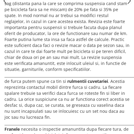
sag (distanta pana la care se comprima suspensia cand stam
pe bicicleta fara sa ne miscam) de 20% pe fata si 35% pe
spate. In mod normal nu ar trebui sa modifici restul
reglajelor, in cazul in care acestea exista. Revizia este foarte
importanta pentru suspensii si trebuie facuta dupa planul
oferit de producator, la ore de functionare sau numar de km.
Foarte putina lume sta insa sa faca astfel de calcule. Practic
este suficient daca faci o revizie macar o data pe sezon sau, in
cazul in care te dai foarte mult pe bicicleta si pe teren dificil,
chiar de doua ori pe an sau mai mult. La revizie suspensia
este verificata amanuntit, este inlocuit uleiul si, in functie de
situatie, garniturile, conform specificatiilor.
_______________________________________________________________________
de furca putem spune ca tin si
rulmentii cuvetariei
. Acestia
reprezinta contactul mobil dintre furca si cadru. La fiecare
spalare trebuie sa verifici daca furca se roteste fin si liber in
cadru. La orice suspiciune ca nu ar functiona corect acestia se
desfac si, dupa caz, se curata, se greseaza cu vaselina daca
nu sunt incapsulati sau se inlocuiesc cu un set nou daca au
joc sau nu lucreaza fin.
________________________________________________________________________
Franele
necesita o inspectie amanuntita dupa fiecare tura, de