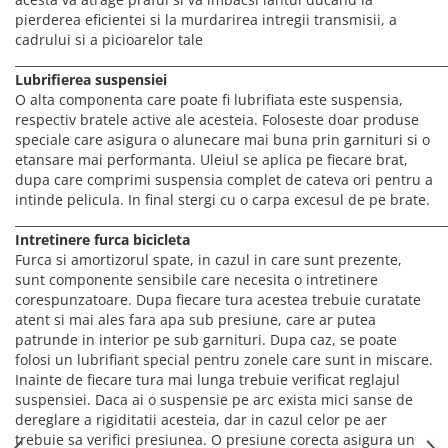
pierderea eficientei si la murdarirea intregii transmisii, a
cadrului si a picioarelor tale
________________________________________________________________________
Lubrifierea suspensiei
O alta componenta care poate fi lubrifiata este suspensia,
respectiv bratele active ale acesteia. Foloseste doar produse
speciale care asigura o alunecare mai buna prin garnituri si o
etansare mai performanta. Uleiul se aplica pe fiecare brat,
dupa care comprimi suspensia complet de cateva ori pentru a
intinde pelicula. In final stergi cu o carpa excesul de pe brate.
________________________________________________________________________
Intretinere furca bicicleta
Furca si amortizorul spate, in cazul in care sunt prezente,
sunt componente sensibile care necesita o intretinere
corespunzatoare. Dupa fiecare tura acestea trebuie curatate
atent si mai ales fara apa sub presiune, care ar putea
patrunde in interior pe sub garnituri. Dupa caz, se poate
folosi un lubrifiant special pentru zonele care sunt in miscare.
Inainte de fiecare tura mai lunga trebuie verificat reglajul
suspensiei. Daca ai o suspensie pe arc exista mici sanse de
dereglare a rigiditatii acesteia, dar in cazul celor pe aer
trebuie sa verifici presiunea. O presiune corecta asigura un