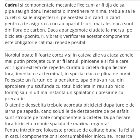
Cadrul
si componentele mecanice fixe cum ar fi tija de sa,
pipa sau ghidonul necesita o intretinere minima, trebuie sa le
cureti si sa le inspectezi si pe acestea din cand in cand
pentru a te asigura ca nu au aparut fisuri, mai ales daca sunt
din fibra de carbon. Daca apar zgomote ciudate la mersul pe
bicicleta (pocnituri, vibratii) verificarea acestor componente
este obligatorie cat mai repede posibil.
________________________________________________________________________
Noroiul poate fi foarte coroziv si in cateva zile va ataca zonele
mai putin protejate cum ar fi lantul, pinioanele si foile care
vor rugini extrem de repede. Curata bicicleta dupa fiecare
tura, imediat ce ai terminat, in special daca e plina de noroi.
Foloseste un furtun de la pensiune, apa dintr-un rau din
apropiere (nu scufunda cu totul bicicleta in rau sub nicio
forma) sau in ultima instanta un spalator cu presiune cu
precautie.
O atentie deosebita trebuie acordata bicicletei dupa turele de
iarna pe zapada, cand solutiile de deszapezire de pe asfalt
sunt stropite pe toate componentele bicicletei. Dupa fiecare
tura bicicleta trebuie spalata de maxima urgenta!
Pentru intretinere foloseste produse de calitate buna, la fel si
in cazul componentelor si consumabilelor inlocuite. Incearca