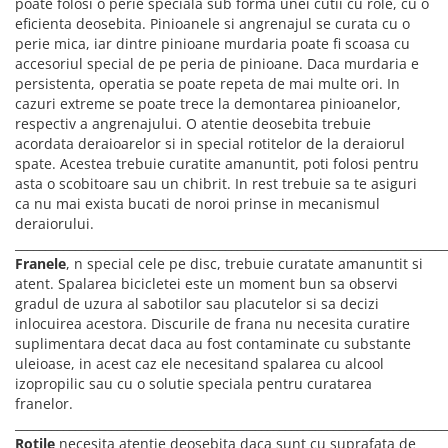
PEDALIERE
poate folosi o perie speciala sub forma unei cutii cu role, cu o
RECUPERARE SI INGRIJIRE
eficienta deosebita. Pinioanele si angrenajul se curata cu o
SEPCI /CACIULI / BANDANE
perie mica, iar dintre pinioane murdaria poate fi scoasa cu
accesoriul special de pe peria de pinioane. Daca murdaria e
BANDANE
persistenta, operatia se poate repeta de mai multe ori. In
CACIULI
cazuri extreme se poate trece la demontarea pinioanelor,
MASTI/CAGULE
respectiv a angrenajului. O atentie deosebita trebuie
acordata deraioarelor si in special rotitelor de la deraiorul
SEPCI
spate. Acestea trebuie curatite amanuntit, poti folosi pentru
asta o scobitoare sau un chibrit. In rest trebuie sa te asiguri
ca nu mai exista bucati de noroi prinse in mecanismul
deraiorului.
________________________________________________________________________
Franele
, n special cele pe disc, trebuie curatate amanuntit si
atent. Spalarea bicicletei este un moment bun sa observi
gradul de uzura al sabotilor sau placutelor si sa decizi
inlocuirea acestora. Discurile de frana nu necesita curatire
suplimentara decat daca au fost contaminate cu substante
uleioase, in acest caz ele necesitand spalarea cu alcool
izopropilic sau cu o solutie speciala pentru curatarea
franelor.
________________________________________________________________________
Rotile
necesita atentie deosebita daca sunt cu suprafata de