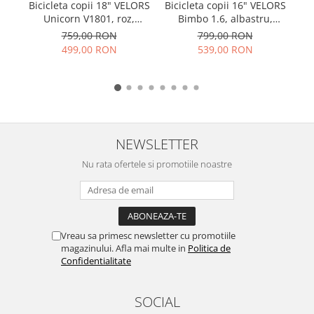
Bicicleta copii 18" VELORS
Ba
Bicicleta copii 16" VELORS
Unicorn V1801, roz,
Bimbo 1.6, albastru,
varsta 5-7 ani
varsta 4-6 ani
759,00 RON
799,00 RON
499,00 RON
539,00 RON
NEWSLETTER
Nu rata ofertele si promotiile noastre
Vreau sa primesc newsletter cu promotiile
magazinului. Afla mai multe in
Politica de
Confidentialitate
SOCIAL