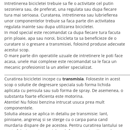
ACCESORII FITNESS
SCULE DEPANARE
18" (varsta 5-7 ani)
Intretinerea bicicletei trebuie sa fie o activitate cel putin
HANORACE
SONERII
sezoniera sau, de preferat, una regulata sau dupa fiecare
PROSOAPE FITNESS/YOGA
16" (varsta 4-6 ani)
INCALTAMINTE
tura mai serioasa. Curatarea, intretinerea sau lubriefierea
ALTE ACCESORII
BANDAJE/PROTECTII/RECUPERARE
14" (varsta 3-5 ani)
unor componentelor trebuie sa faca parte din activitatea
HUSE PANTOFI
SUPORTI/STANDURI
FLEXORI
12" (varsta 2-4 ani)
regulata inainte sau dupa utilizarea bicicletei.
PANTOFI CASUAL
SCAUNE COPII
SALTELE/COVOARE/PAVAJE
In mod special este recomandat ca dupa fiecare tura facuta
BALANCE BIKE (varsta 2-3 ani)
PANTOFI CICLISM
prin ploaie, apa sau noroi, bicicleta ta sa beneficieze de o
COMPONENTE
SPORT FIT
curatare si o gresare a transmisiei, folosind produse adecvate
MANUSI
MASAJ
ANVELOPE SI CAMERE
acestui scop.
OCHELARI
CADRE SI PIESE
O mare parte din operatiile uzuale de intretinere le poti face
acasa, unele mai complexe este recomandat sa le faca un
LENTILE
DIRECTIE
mecanic profesionist la un atelier specializat.
OCHELARI CASUAL
FRANE
________________________________________________________________________
OCHELARI CICLISM
FURCI SI AMORTIZOARE
Curatirea bicicletei incepe cu
transmisia
. Foloseste in acest
scop o solutie de degresare speciala sub forma lichida
PROTECTII/ARMURI
PEDALE SI ACCESORII
aplicata cu pensula sau sub forma de spray. De asemenea, o
PIESE E-BIKE
ARMURI
substanta foarte eficienta este motorina.
ROTI SI PIESE
PROTECTII COATE
Atentie! Nu folosi benzina intrucat usuca prea mult
RULMENTI
componentele.
PROTECTII GENUNCHI
Solutia aleasa se aplica in detaliu pe transmisie: lant,
SEI SI COMPONENTE
ALTE PROTECTII
pinioane, angrenaj si se sterge cu o carpa pana cand
TRANSMISIE
PANTALONI PROTECTIE
murdaria dispare de pe acestea. Pentru curatirea lantului se