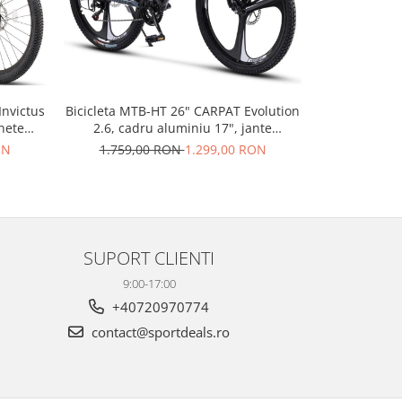
Invictus
Bicicleta MTB-HT 26" CARPAT Evolution
Bicicleta Fa
nete
2.6, cadru aluminiu 17", jante
2.6, cadr
teze,
magneziu, manete secventiale, frane
secventiale
ON
1.759,00 RON
1.299,00 RON
2.149,
disc, 21 viteze, negru/gri
ne
SUPORT CLIENTI
9:00-17:00
+40720970774
contact@sportdeals.ro