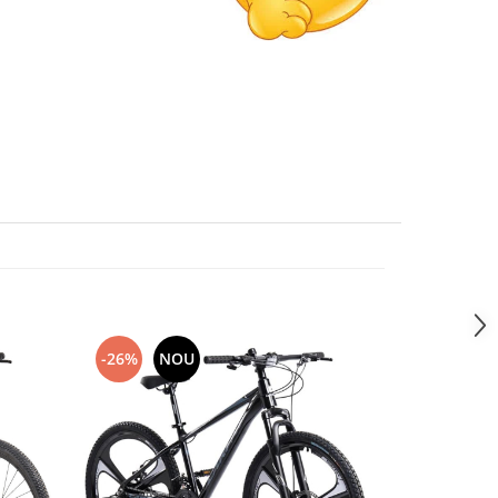
-26%
NOU
-27%