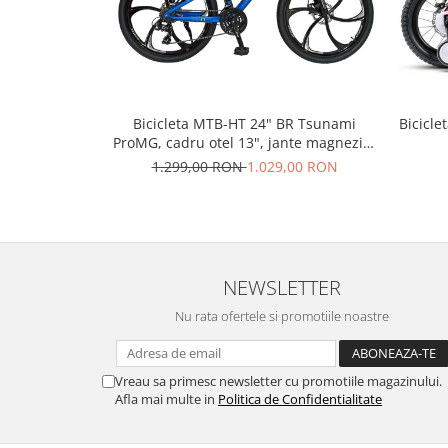
PEDALIERE
RECUPERARE SI INGRIJIRE
SEPCI /CACIULI / BANDANE
BANDANE
CACIULI
MASTI/CAGULE
Bicicleta MTB-HT 24" BR Tsunami
Bicicle
ProMG, cadru otel 13", jante magneziu,
SEPCI
manete secventiale, frane disc, 21
1.299,00 RON
1.029,00 RON
viteze, albastru
NEWSLETTER
Nu rata ofertele si promotiile noastre
Vreau sa primesc newsletter cu promotiile magazinului.
Afla mai multe in
Politica de Confidentialitate