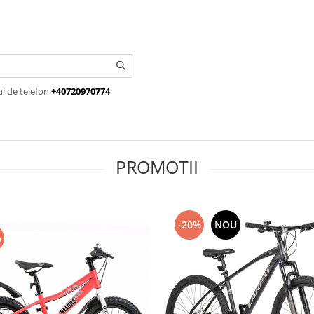
ul de telefon
+40720970774
PROMOTII
-20%
NOU
%