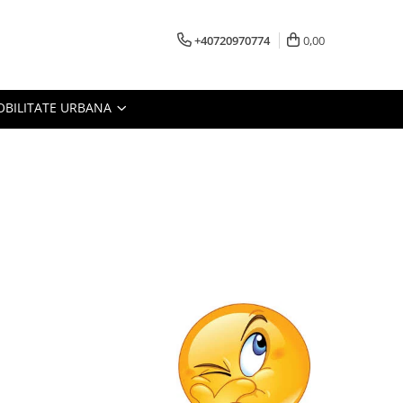
+40720970774
0,00
BILITATE URBANA