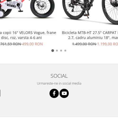
ta copii 16" VELORS Vogue, frane
Bicicleta MTB-HT 27.5" CARPAT 
disc, roz, varsta 4-6 ani
2.7, cadru aluminiu 18", ma
secventiale, frane disc, 21 vi
761,59 RON
499,00 RON
1.499,00 RON
1.199,00 R
negru/gri
SOCIAL
Urmareste-ne in social media