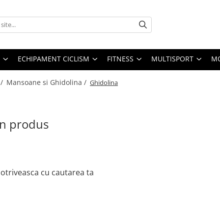
ECHIPAMENT CICLISM
FITNESS
MULTISPORT
MO
 /
Mansoane si Ghidolina /
Ghidolina
un produs
otriveasca cu cautarea ta