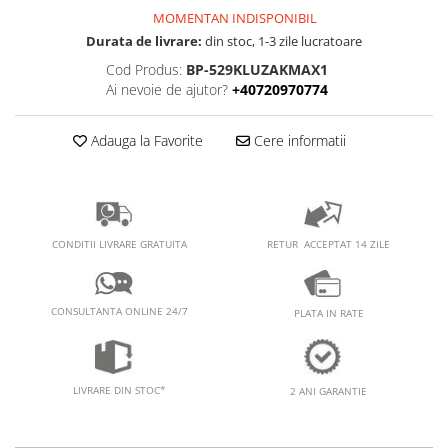
PEDALIERE
RECUPERARE SI INGRIJIRE
MOMENTAN INDISPONIBIL
SEPCI /CACIULI / BANDANE
Durata de livrare:
din stoc, 1-3 zile lucratoare
BANDANE
Cod Produs:
BP-529KLUZAKMAX1
Ai nevoie de ajutor?
+40720970774
CACIULI
MASTI/CAGULE
Adauga la Favorite
Cere informatii
SEPCI
RETUR ACCEPTAT 14 ZILE
CONDITII LIVRARE GRATUITA
CONSULTANTA ONLINE 24/7
PLATA IN RATE
LIVRARE DIN STOC*
2 ANI GARANTIE