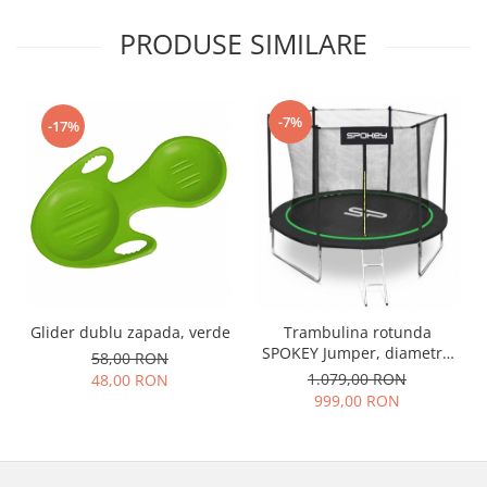
PRODUSE SIMILARE
-7%
-17%
Glider dublu zapada, verde
Trambulina rotunda
SPOKEY Jumper, diametru
58,00 RON
244 cm, negru/verde
1.079,00 RON
48,00 RON
999,00 RON