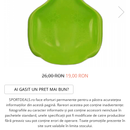
ACCESORII FITNESS
SCULE DEPANARE
18" (varsta 5-7 ani)
HANORACE
SONERII
PROSOAPE FITNESS/YOGA
16" (varsta 4-6 ani)
INCALTAMINTE
ALTE ACCESORII
BANDAJE/PROTECTII/RECUPERARE
14" (varsta 3-5 ani)
HUSE PANTOFI
SUPORTI/STANDURI
FLEXORI
12" (varsta 2-4 ani)
PANTOFI CASUAL
SCAUNE COPII
SALTELE/COVOARE/PAVAJE
BALANCE BIKE (varsta 2-3 ani)
PANTOFI CICLISM
COMPONENTE
SPORT FIT
MANUSI
MASAJ
ANVELOPE SI CAMERE
OCHELARI
CADRE SI PIESE
LENTILE
DIRECTIE
OCHELARI CASUAL
FRANE
26,00 RON
19,00 RON
OCHELARI CICLISM
FURCI SI AMORTIZOARE
PROTECTII/ARMURI
PEDALE SI ACCESORII
AI GASIT UN PRET MAI BUN?
PIESE E-BIKE
ARMURI
SPORTDEALS.ro face eforturi permanente pentru a păstra acurateţea
ROTI SI PIESE
PROTECTII COATE
informaţiilor din acestă pagină. Rareori acestea pot conţine inadvertenţe:
RULMENTI
PROTECTII GENUNCHI
fotografiile au caracter informativ şi pot conţine accesorii neincluse în
SEI SI COMPONENTE
pachetele standard, unele specificaţii pot fi modificate de catre producător
ALTE PROTECTII
fără preaviz sau pot conţine erori de operare. Toate promoţiile prezente în
TRANSMISIE
PANTALONI PROTECTIE
site sunt valabile în limita stocului.