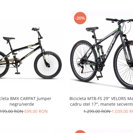
-20%
icleta BMX CARPAT Jumper
Bicicleta MTB-FS 29" VELORS Ma
negru/verde
cadru otel 17", manete secventi
disc, 21 viteze, negru/ve
.199,00 RON
599,00 RON
1.299,00 RON
1.039,00 