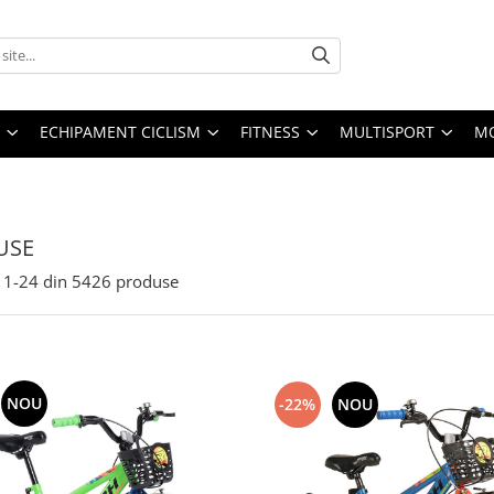
ECHIPAMENT CICLISM
FITNESS
MULTISPORT
MO
USE
1-
24
din
5426
produse
NOU
-22%
NOU