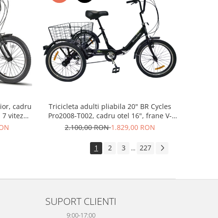
ior, cadru
Tricicleta adulti pliabila 20" BR Cycles
 7 viteze,
Pro2008-T002, cadru otel 16", frane V-
Brake/tambur, 7 viteze, negru
RON
2.100,00 RON
1.829,00 RON
1
2
3
227
...
SUPORT CLIENTI
9:00-17:00