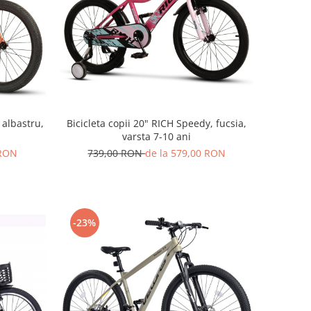
 albastru,
Bicicleta copii 20" RICH Speedy, fucsia,
varsta 7-10 ani
 RON
739,00 RON
de la 579,00 RON
-23%