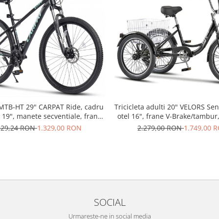
Tricicleta adulti 20" VELORS Sen
 MTB-HT 29" CARPAT Ride, cadru
otel 16", frane V-Brake/tambur,
 19", manete secventiale, frane
negru
lice, 21 viteze, negru/turcoaz
2.279,00 RON
1.749,00 
829,24 RON
1.329,00 RON
SOCIAL
Urmareste-ne in social media