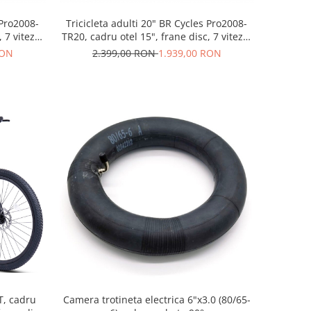
 Pro2008-
Tricicleta adulti 20" BR Cycles Pro2008-
 7 viteze,
TR20, cadru otel 15", frane disc, 7 viteze,
gri
RON
2.399,00 RON
1.939,00 RON
T, cadru
Camera trotineta electrica 6"x3.0 (80/65-