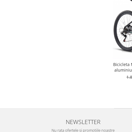
Bicicleta
aluminiu
hidrau
1.
NEWSLETTER
Nu rata ofertele si promotiile noastre