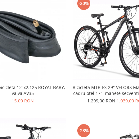
-20%
Bicicleta MTB-FS 29" VELORS Ma
icicleta 12"x2.125 ROYAL BABY,
cadru otel 17", manete secventi
valva AV35
disc, 21 viteze, negru/port
1.299,00 RON
1.039,00 
15,00 RON
-23%