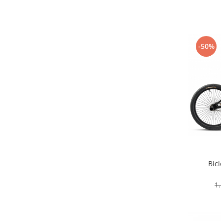
-50%
Bic
1