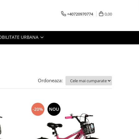
+40720970774
0,00
BILITATE URBANA
Ordoneaza:
-20%
NOU