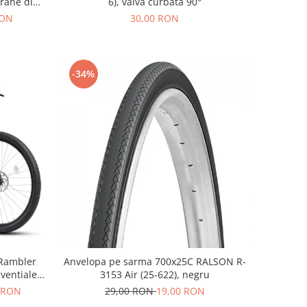
frane disc,
6), valva curbata 90°
RON
30,00 RON
-34%
 Rambler
Anvelopa pe sarma 700x25C RALSON R-
ventiale,
3153 Air (25-622), negru
u/gri
0 RON
29,00 RON
19,00 RON