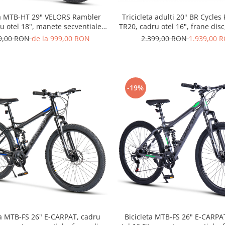
ta MTB-HT 29" VELORS Rambler
Tricicleta adulti 20" BR Cycles
ru otel 18", manete secventiale,
TR20, cadru otel 16", frane disc,
e disc, 21 viteze, gri/negru
negru
99,00 RON
de la 999,00 RON
2.399,00 RON
1.939,00 
-19%
ta MTB-FS 26" E-CARPAT, cadru
Bicicleta MTB-FS 26" E-CARPA