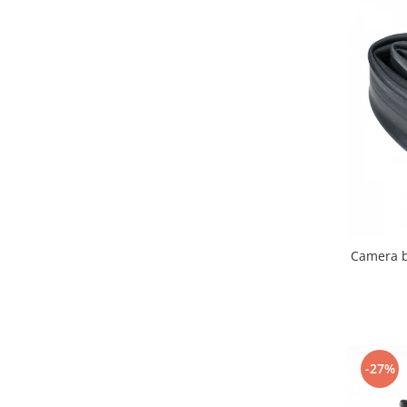
Camera b
-27%