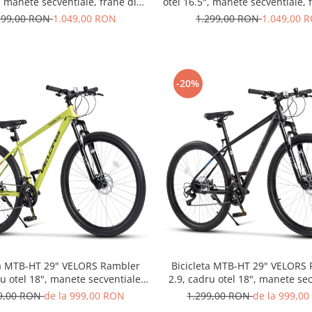
, manete secventiale, frane disc,
otel 16.5", manete secventiale, 
1 viteze, negru/albastru
21 viteze, gri/verde
299,00 RON
1.049,00 RON
1.299,00 RON
1.049,00 
-20%
Bicicleta MTB-HT 29" VELORS
ta MTB-HT 29" VELORS Rambler
2.9, cadru otel 18", manete sec
ru otel 18", manete secventiale,
frane disc, 21 viteze, negr
ane disc, 21 viteze, verde
1.299,00 RON
de la 999,0
99,00 RON
de la 999,00 RON