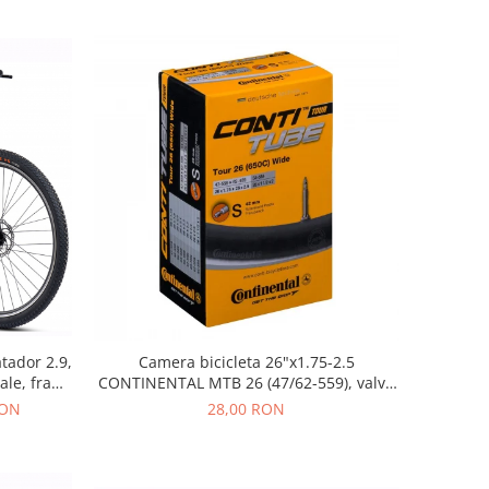
tador 2.9,
Camera bicicleta 26"x1.75-2.5
ale, frane
CONTINENTAL MTB 26 (47/62-559), valva
rde
FV42
RON
28,00 RON