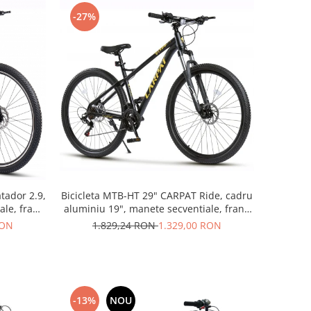
-27%
tador 2.9,
Bicicleta MTB-HT 29" CARPAT Ride, cadru
ale, frane
aluminiu 19", manete secventiale, frane
ocaliu
hidraulice, 21 viteze, negru/galben
RON
1.829,24 RON
1.329,00 RON
-13%
NOU