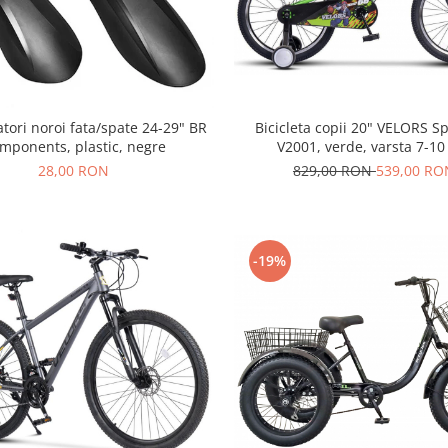
Bicicleta copii 20" VELORS S
atori noroi fata/spate 24-29" BR
V2001, verde, varsta 7-10
mponents, plastic, negre
829,00 RON
539,00 RO
28,00 RON
-19%