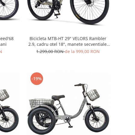
peed'68
Bicicleta MTB-HT 29" VELORS Rambler
 ani
2.9, cadru otel 18", manete secventiale,
frane disc, 21 viteze, bej/negru
N
1.299,00 RON
de la 999,00 RON
-19%