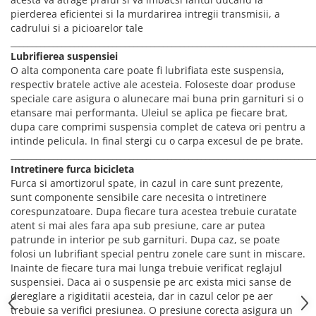
pierderea eficientei si la murdarirea intregii transmisii, a
cadrului si a picioarelor tale
________________________________________________________________________
Lubrifierea suspensiei
O alta componenta care poate fi lubrifiata este suspensia,
respectiv bratele active ale acesteia. Foloseste doar produse
speciale care asigura o alunecare mai buna prin garnituri si o
etansare mai performanta. Uleiul se aplica pe fiecare brat,
dupa care comprimi suspensia complet de cateva ori pentru a
intinde pelicula. In final stergi cu o carpa excesul de pe brate.
________________________________________________________________________
Intretinere furca bicicleta
Furca si amortizorul spate, in cazul in care sunt prezente,
sunt componente sensibile care necesita o intretinere
corespunzatoare. Dupa fiecare tura acestea trebuie curatate
atent si mai ales fara apa sub presiune, care ar putea
patrunde in interior pe sub garnituri. Dupa caz, se poate
folosi un lubrifiant special pentru zonele care sunt in miscare.
Inainte de fiecare tura mai lunga trebuie verificat reglajul
suspensiei. Daca ai o suspensie pe arc exista mici sanse de
dereglare a rigiditatii acesteia, dar in cazul celor pe aer
trebuie sa verifici presiunea. O presiune corecta asigura un