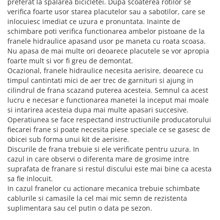
preferat la spalarea bicicletei. Dupa scoaterea rotilor se
verifica foarte usor starea placutelor sau a sabotilor, care se
inlocuiesc imediat ce uzura e pronuntata. Inainte de
schimbare poti verifica functionarea ambelor pistoane de la
franele hidraulice apasand usor pe maneta cu roata scoasa.
Nu apasa de mai multe ori deoarece placutele se vor apropia
foarte mult si vor fi greu de demontat.
Ocazional, franele hidraulice necesita aerisire, deoarece cu
timpul cantintati mici de aer trec de garnituri si ajung in
cilindrul de frana scazand puterea acesteia. Semnul ca acest
lucru e necesar e functionarea manetei la inceput mai moale
si intarirea acesteia dupa mai multe apasari succesive.
Operatiunea se face respectand instructiunile producatorului
fiecarei frane si poate necesita piese speciale ce se gasesc de
obicei sub forma unui kit de aerisire.
Discurile de frana trebuie si ele verificate pentru uzura. In
cazul in care observi o diferenta mare de grosime intre
suprafata de franare si restul discului este mai bine ca acesta
sa fie inlocuit.
In cazul franelor cu actionare mecanica trebuie schimbate
cablurile si camasile la cel mai mic semn de rezistenta
suplimentara sau cel putin o data pe sezon.
________________________________________________________________________