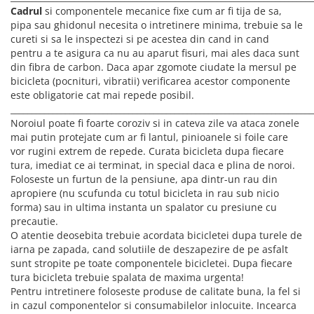
Cadrul
si componentele mecanice fixe cum ar fi tija de sa,
pipa sau ghidonul necesita o intretinere minima, trebuie sa le
cureti si sa le inspectezi si pe acestea din cand in cand
pentru a te asigura ca nu au aparut fisuri, mai ales daca sunt
din fibra de carbon. Daca apar zgomote ciudate la mersul pe
bicicleta (pocnituri, vibratii) verificarea acestor componente
este obligatorie cat mai repede posibil.
________________________________________________________________________
Noroiul poate fi foarte coroziv si in cateva zile va ataca zonele
mai putin protejate cum ar fi lantul, pinioanele si foile care
vor rugini extrem de repede. Curata bicicleta dupa fiecare
tura, imediat ce ai terminat, in special daca e plina de noroi.
Foloseste un furtun de la pensiune, apa dintr-un rau din
apropiere (nu scufunda cu totul bicicleta in rau sub nicio
forma) sau in ultima instanta un spalator cu presiune cu
precautie.
O atentie deosebita trebuie acordata bicicletei dupa turele de
iarna pe zapada, cand solutiile de deszapezire de pe asfalt
sunt stropite pe toate componentele bicicletei. Dupa fiecare
tura bicicleta trebuie spalata de maxima urgenta!
Pentru intretinere foloseste produse de calitate buna, la fel si
in cazul componentelor si consumabilelor inlocuite. Incearca