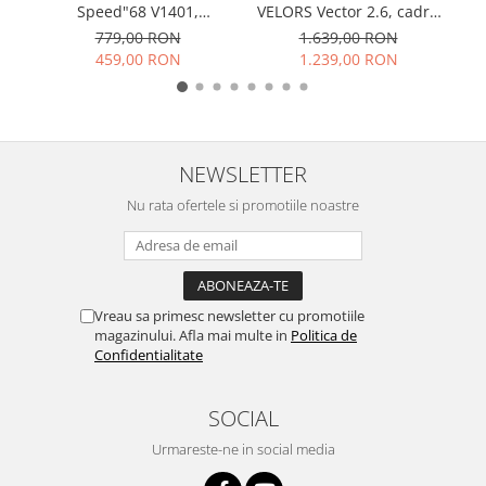
VE
Speed"68 V1401,
VELORS Vector 2.6, cadru
portocaliu, varsta 3-5 ani
otel 17", jante magneziu,
779,00 RON
1.639,00 RON
B
manete secventiale, frane
459,00 RON
1.239,00 RON
disc, 21 viteze, argintiu
NEWSLETTER
Nu rata ofertele si promotiile noastre
Vreau sa primesc newsletter cu promotiile
magazinului. Afla mai multe in
Politica de
Confidentialitate
SOCIAL
Urmareste-ne in social media