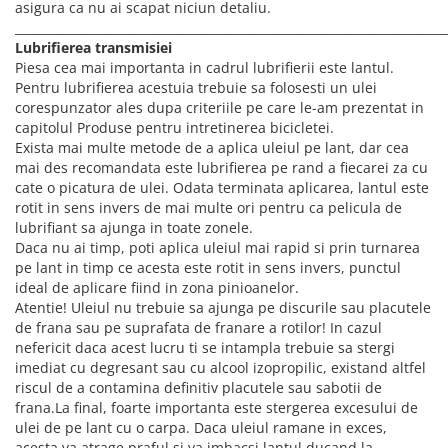
asigura ca nu ai scapat niciun detaliu.
________________________________________________________________________
Lubrifierea transmisiei
Piesa cea mai importanta in cadrul lubrifierii este lantul.
Pentru lubrifierea acestuia trebuie sa folosesti un ulei
corespunzator ales dupa criteriile pe care le-am prezentat in
capitolul Produse pentru intretinerea bicicletei.
Exista mai multe metode de a aplica uleiul pe lant, dar cea
mai des recomandata este lubrifierea pe rand a fiecarei za cu
cate o picatura de ulei. Odata terminata aplicarea, lantul este
rotit in sens invers de mai multe ori pentru ca pelicula de
lubrifiant sa ajunga in toate zonele.
Daca nu ai timp, poti aplica uleiul mai rapid si prin turnarea
pe lant in timp ce acesta este rotit in sens invers, punctul
ideal de aplicare fiind in zona pinioanelor.
Atentie! Uleiul nu trebuie sa ajunga pe discurile sau placutele
de frana sau pe suprafata de franare a rotilor! In cazul
nefericit daca acest lucru ti se intampla trebuie sa stergi
imediat cu degresant sau cu alcool izopropilic, existand altfel
riscul de a contamina definitiv placutele sau sabotii de
frana.La final, foarte importanta este stergerea excesului de
ulei de pe lant cu o carpa. Daca uleiul ramane in exces,
acesta va atrage praful si va imbacsi lantul ducand la