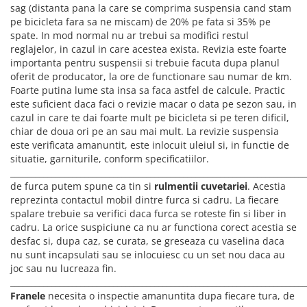
sag (distanta pana la care se comprima suspensia cand stam
pe bicicleta fara sa ne miscam) de 20% pe fata si 35% pe
spate. In mod normal nu ar trebui sa modifici restul
reglajelor, in cazul in care acestea exista. Revizia este foarte
importanta pentru suspensii si trebuie facuta dupa planul
oferit de producator, la ore de functionare sau numar de km.
Foarte putina lume sta insa sa faca astfel de calcule. Practic
este suficient daca faci o revizie macar o data pe sezon sau, in
cazul in care te dai foarte mult pe bicicleta si pe teren dificil,
chiar de doua ori pe an sau mai mult. La revizie suspensia
este verificata amanuntit, este inlocuit uleiul si, in functie de
situatie, garniturile, conform specificatiilor.
_______________________________________________________________________
de furca putem spune ca tin si
rulmentii cuvetariei
. Acestia
reprezinta contactul mobil dintre furca si cadru. La fiecare
spalare trebuie sa verifici daca furca se roteste fin si liber in
cadru. La orice suspiciune ca nu ar functiona corect acestia se
desfac si, dupa caz, se curata, se greseaza cu vaselina daca
nu sunt incapsulati sau se inlocuiesc cu un set nou daca au
joc sau nu lucreaza fin.
________________________________________________________________________
Franele
necesita o inspectie amanuntita dupa fiecare tura, de