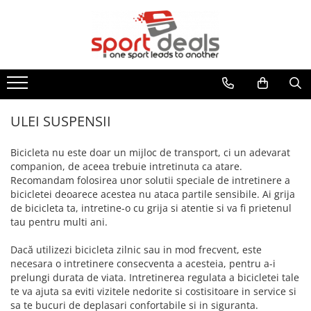
BICICLETE
ACCESORII/COMPONENTE
ECHIPAMENT CICLISM
FITNESS
MULTISPORT
MOBILITATE URBANA
BICICLETE MOUNTAIN BIKE
ACCESORII BICICLETE
CASTI CICLISM
BENZI DE ALERGARE
ARTICOLE INOT
TROTINETE ELECTRICE
BICICLETE MTB-HT
ACCESORII TELEFON
GENTI/COBURI/ BORSETE
BICICLETE FITNESS
ACCESORII
TROTINETE
BICICLETE MTB-FS
DEGRESANTI
CASTI INOT
BORSETE
APARATE MULTIFUNCTIONALE
ACCESORII TROTINETE
ULEI SUSPENSII
BICICLETE SOSEA-CICLOCROSS
ANTIFURTURI
COLACI/ARIPIOARE
GENTI/COBURI
ANVELOPE TROTINETA
BANCI EXERCITII
APARATORI NOROI
COSTUME DE BAIE
Bicicleta nu este doar un mijloc de transport, ci un adevarat
FAT BIKE
RUCSACI
CAMERE TROTINETE
SIMULATOARE VASLIT
companion, de aceea trebuie intretinuta ca atare.
BIDONASE/SUPORTI
PAPUCI
COSTUME TRIATLON
PIESE TROTINETE
BICICLETE BMX/DIRT
Recomandam folosirea unor solutii speciale de intretinere a
GANTERE/BARE/DISCURI
CICLOCOMPUTERE/CEASURI/GPS
OCHELARI INOT
ROLE
IMBRACAMINTE
bicicletei deoarece acestea nu ataca partile sensibile. Ai grija
BICICLETE ORAS-TREKKING
BARE GREUTATI
CRICURI
PLUTE INOT
de bicicleta ta, intretine-o cu grija si atentie si va fi prietenul
BLUZE
BICICLETE PLIABILE
BARE TRACTIUNI
tau pentru multi ani.
ROTI AJUTATOARE
VESTE INOT
INCALZITOARE
BICICLETE ELECTRICE
DISCURI
INTRETINERE
TENIS
Dacă utilizezi bicicleta zilnic sau in mod frecvent, este
JACHETE
GANTERE
LUMINI
BICICLETE COPII
SPORTURI DE IARNA
necesara o intretinere consecventa a acesteia, pentru a-i
PANTALONI
GREUTATI INCHEIETURI
POMPE
prelungi durata de viata. Intretinerea regulata a bicicletei tale
24" (varsta peste 10 ani)
TRAMBULINE
TRICOURI
te va ajuta sa eviti vizitele nedorite si costisitoare in service si
KETTLEBELL
PORTBAGAJE / COSURI
20" (varsta 7-10 ani)
VESTE
OUTDOOR
sa te bucuri de deplasari confortabile si in siguranta.