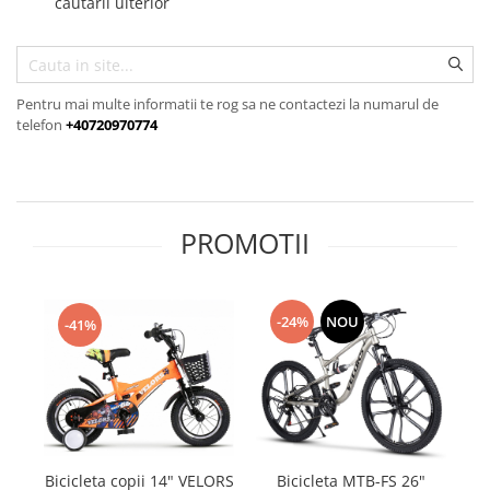
cautarii ulterior
Pentru mai multe informatii te rog sa ne contactezi la numarul de
telefon
+40720970774
PROMOTII
-24%
NOU
-41%
Bicicleta copii 14" VELORS
Bicicleta MTB-FS 26"