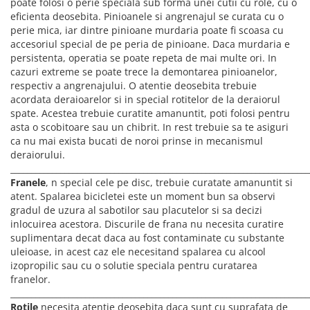
PEDALIERE
poate folosi o perie speciala sub forma unei cutii cu role, cu o
RECUPERARE SI INGRIJIRE
eficienta deosebita. Pinioanele si angrenajul se curata cu o
SEPCI /CACIULI / BANDANE
perie mica, iar dintre pinioane murdaria poate fi scoasa cu
accesoriul special de pe peria de pinioane. Daca murdaria e
BANDANE
persistenta, operatia se poate repeta de mai multe ori. In
CACIULI
cazuri extreme se poate trece la demontarea pinioanelor,
MASTI/CAGULE
respectiv a angrenajului. O atentie deosebita trebuie
acordata deraioarelor si in special rotitelor de la deraiorul
SEPCI
spate. Acestea trebuie curatite amanuntit, poti folosi pentru
asta o scobitoare sau un chibrit. In rest trebuie sa te asiguri
ca nu mai exista bucati de noroi prinse in mecanismul
deraiorului.
________________________________________________________________________
Franele
, n special cele pe disc, trebuie curatate amanuntit si
atent. Spalarea bicicletei este un moment bun sa observi
gradul de uzura al sabotilor sau placutelor si sa decizi
inlocuirea acestora. Discurile de frana nu necesita curatire
suplimentara decat daca au fost contaminate cu substante
uleioase, in acest caz ele necesitand spalarea cu alcool
izopropilic sau cu o solutie speciala pentru curatarea
franelor.
________________________________________________________________________
Rotile
necesita atentie deosebita daca sunt cu suprafata de