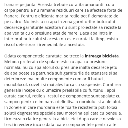
franare pe janta. Aceasta trebuie curatita amanuntit cu o
carpa pentru a nu ramane reziduuri care sa afecteze forta de
franare. Pentru o eficienta marita rotile pot fi demontate de
pe cadru. Nu insista cu apa in zona garniturilor butucului
deoarece garniturile acestora nu sunt proiectate sa reziste la
apa venita cu o presiune atat de mare. Daca apa intra in
interiorul butucului si acesta nu este curatat la timp, exista
riscul deteriorarii iremediabile a acestuia.
________________________________________________________________________
Odata componentele curatate, se trece la
intreaga bicicleta
.
Metoda preferata de spalare este cu apa cu presiune
normala, nu cu spalatorul cu presiune inalta deoarece jetul
de apa poate sa patrunda sub garniturile de etansare si sa
deterioreze mai multe componente cum ar fi butucii,
monoblocul, cuvetii si mai ales furca cu suspensie. Curatirea
generala incepe cu o umezire prealabila cu furtunul, apoi
curata cadrul, rotile si restul de componente sunt spalate cu
sampon pentru eliminarea definitiva a noroiului si a uleiului.
In zonele in care murdaria este foarte rezistenta poti folosi
solutii degresante speciale sau motorina aplicata cu pensula.
Urmeaza o clatire generala a bicicletei dupa care e nevoie sa
treci in vedere inca o data toate componentele pentru a te