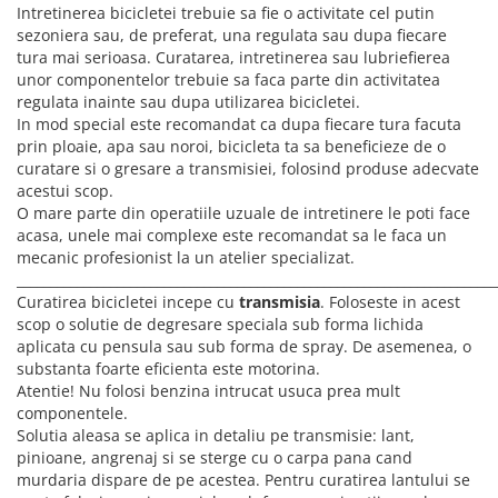
ACCESORII FITNESS
SCULE DEPANARE
18" (varsta 5-7 ani)
Intretinerea bicicletei trebuie sa fie o activitate cel putin
HANORACE
SONERII
sezoniera sau, de preferat, una regulata sau dupa fiecare
PROSOAPE FITNESS/YOGA
16" (varsta 4-6 ani)
INCALTAMINTE
tura mai serioasa. Curatarea, intretinerea sau lubriefierea
ALTE ACCESORII
BANDAJE/PROTECTII/RECUPERARE
14" (varsta 3-5 ani)
unor componentelor trebuie sa faca parte din activitatea
HUSE PANTOFI
SUPORTI/STANDURI
FLEXORI
12" (varsta 2-4 ani)
regulata inainte sau dupa utilizarea bicicletei.
PANTOFI CASUAL
SCAUNE COPII
SALTELE/COVOARE/PAVAJE
In mod special este recomandat ca dupa fiecare tura facuta
BALANCE BIKE (varsta 2-3 ani)
PANTOFI CICLISM
prin ploaie, apa sau noroi, bicicleta ta sa beneficieze de o
COMPONENTE
SPORT FIT
curatare si o gresare a transmisiei, folosind produse adecvate
MANUSI
MASAJ
ANVELOPE SI CAMERE
acestui scop.
OCHELARI
CADRE SI PIESE
O mare parte din operatiile uzuale de intretinere le poti face
acasa, unele mai complexe este recomandat sa le faca un
LENTILE
DIRECTIE
mecanic profesionist la un atelier specializat.
OCHELARI CASUAL
FRANE
________________________________________________________________________
OCHELARI CICLISM
FURCI SI AMORTIZOARE
Curatirea bicicletei incepe cu
transmisia
. Foloseste in acest
scop o solutie de degresare speciala sub forma lichida
PROTECTII/ARMURI
PEDALE SI ACCESORII
aplicata cu pensula sau sub forma de spray. De asemenea, o
PIESE E-BIKE
ARMURI
substanta foarte eficienta este motorina.
ROTI SI PIESE
PROTECTII COATE
Atentie! Nu folosi benzina intrucat usuca prea mult
RULMENTI
componentele.
PROTECTII GENUNCHI
Solutia aleasa se aplica in detaliu pe transmisie: lant,
SEI SI COMPONENTE
ALTE PROTECTII
pinioane, angrenaj si se sterge cu o carpa pana cand
TRANSMISIE
PANTALONI PROTECTIE
murdaria dispare de pe acestea. Pentru curatirea lantului se