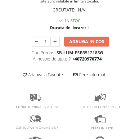
PEDALIERE
site sunt valabile în limita stocului.
RECUPERARE SI INGRIJIRE
GREUTATE
:
.N/V
SEPCI /CACIULI / BANDANE
IN STOC
BANDANE
Durata de livrare:
1
CACIULI
MASTI/CAGULE
ADAUGA IN COS
SEPCI
Cod Produs:
SB-LUM-ESB3512185G
Ai nevoie de ajutor?
+40720970774
Adauga la Favorite
Cere informatii
RETUR ACCEPTAT 14 ZILE
CONDITII LIVRARE GRATUITA
CONSULTANTA ONLINE 24/7
PLATA IN RATE