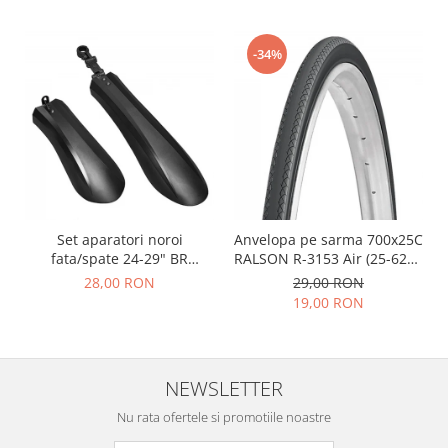
-34%
Set aparatori noroi
Anvelopa pe sarma 700x25C
fata/spate 24-29" BR
RALSON R-3153 Air (25-622),
Components, plastic, negre
negru
28,00 RON
29,00 RON
19,00 RON
NEWSLETTER
Nu rata ofertele si promotiile noastre