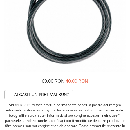
ACCESORII FITNESS
SCULE DEPANARE
18" (varsta 5-7 ani)
HANORACE
SONERII
PROSOAPE FITNESS/YOGA
16" (varsta 4-6 ani)
INCALTAMINTE
ALTE ACCESORII
BANDAJE/PROTECTII/RECUPERARE
14" (varsta 3-5 ani)
HUSE PANTOFI
SUPORTI/STANDURI
FLEXORI
12" (varsta 2-4 ani)
PANTOFI CASUAL
SCAUNE COPII
SALTELE/COVOARE/PAVAJE
BALANCE BIKE (varsta 2-3 ani)
PANTOFI CICLISM
COMPONENTE
SPORT FIT
MANUSI
MASAJ
ANVELOPE SI CAMERE
OCHELARI
CADRE SI PIESE
LENTILE
DIRECTIE
OCHELARI CASUAL
FRANE
OCHELARI CICLISM
FURCI SI AMORTIZOARE
69,00 RON
40,00 RON
PROTECTII/ARMURI
PEDALE SI ACCESORII
PIESE E-BIKE
ARMURI
AI GASIT UN PRET MAI BUN?
ROTI SI PIESE
PROTECTII COATE
SPORTDEALS.ro face eforturi permanente pentru a păstra acurateţea
RULMENTI
PROTECTII GENUNCHI
informaţiilor din acestă pagină. Rareori acestea pot conţine inadvertenţe:
SEI SI COMPONENTE
fotografiile au caracter informativ şi pot conţine accesorii neincluse în
ALTE PROTECTII
pachetele standard, unele specificaţii pot fi modificate de catre producător
TRANSMISIE
PANTALONI PROTECTIE
fără preaviz sau pot conţine erori de operare. Toate promoţiile prezente în